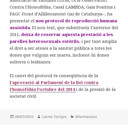
Associació de Famílies LGTBI, OCH-Observatori
Contra l’Homofòbia, Casal LAMBDA, Gais Positius i
FAGC-Front d’Alliberament Gai de Catalunya–, ha
presentat el
nou protocol de reproducció humana
assistida
.
El nou text, que substitueix l’anterior del
2011,
deixa de reservar aquesta prestació a les
parelles heterosexuals estèrils,
i per tant amplia
el dret a ser ateses a la sanitat pública a totes les
dones que vulguin ser mares, incloent-hi dones
solteres o lesbianes.
El canvi del protocol és conseqüència de la
l’aprovació al Parlament de la llei contra
l’homofòbia l’octubre del 2014
i de la pressió de la
societat civil.
Posted
09/07/2016
Author
Carme Torrijos
Categories
Informacions
on