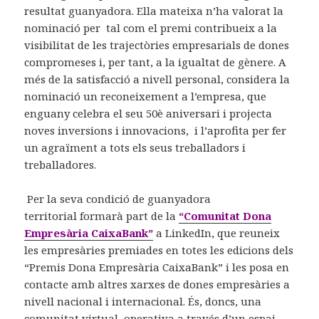
resultat guanyadora. Ella mateixa n’ha valorat la
nominació per tal com el premi contribueix a la
visibilitat de les trajectòries empresarials de dones
compromeses i, per tant, a la igualtat de gènere. A
més de la satisfacció a nivell personal, considera la
nominació un reconeixement a l’empresa, que
enguany celebra el seu 50è aniversari i projecta
noves inversions i innovacions, i l’aprofita per fer
un agraïment a tots els seus treballadors i
treballadores.
Per la seva condició de guanyadora
territorial formarà part de la
“Comunitat Dona
Empresària CaixaBank”
a LinkedIn, que reuneix
les empresàries premiades en totes les edicions dels
“Premis Dona Empresària CaixaBank” i les posa en
contacte amb altres xarxes de dones empresàries a
nivell nacional i internacional. És, doncs, una
comunitat virtual, operativa a través d’un espai