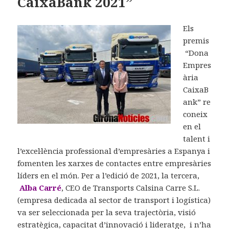
CaixaBank 2021”
Els
premis
“Dona
Empres
ària
CaixaB
ank” re
coneix
en el
talent i
l’excel·lència professional d’empresàries a Espanya i
fomenten les xarxes de contactes entre empresàries
líders en el món. Per a l’edició de 2021, la tercera,
Alba Carré
, CEO de Transports Calsina Carre S.L.
(empresa dedicada al sector de transport i logística)
va ser seleccionada per la seva trajectòria, visió
estratègica, capacitat d’innovació i lideratge, i n’ha