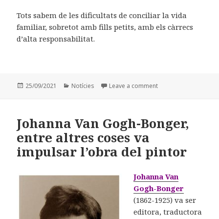
Tots sabem de les dificultats de conciliar la vida
familiar, sobretot amb fills petits, amb els càrrecs
d’alta responsabilitat.
Posted
25/09/2021
Categories
Notícies
Leave a comment
on Alba Carré, guanya
on
Johanna Van Gogh-Bonger,
entre altres coses va
impulsar l’obra del pintor
Johanna V
an
Gogh-Bonger
(1862-1925) va ser
editora, traductora