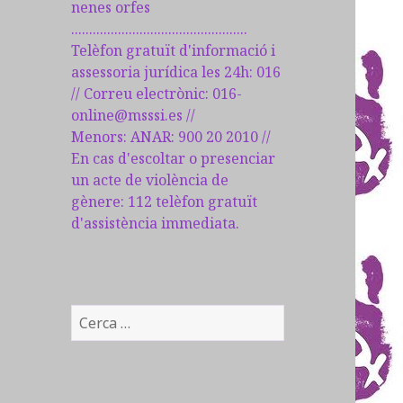
nenes orfes
.................................................
Telèfon gratuït d'informació i
assessoria jurídica les 24h: 016
// Correu electrònic: 016-
online@msssi.es //
Menors: ANAR: 900 20 2010 //
En cas d'escoltar o presenciar
un acte de violència de
gènere: 112 telèfon gratuït
d'assistència immediata.
C
e
r
c
a