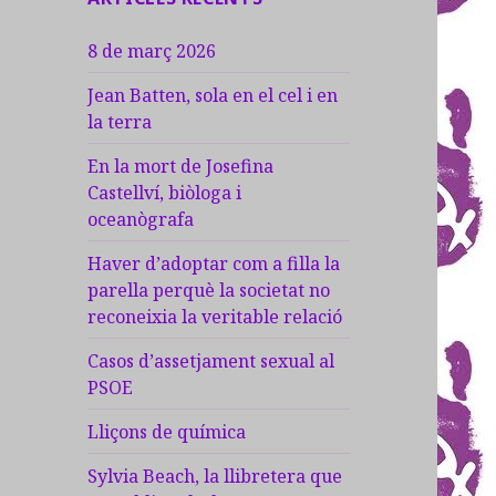
8 de març 2026
Jean Batten, sola en el cel i en
la terra
En la mort de Josefina
Castellví, biòloga i
oceanògrafa
Haver d’adoptar com a filla la
parella perquè la societat no
reconeixia la veritable relació
Casos d’assetjament sexual al
PSOE
Lliçons de química
Sylvia Beach, la llibretera que