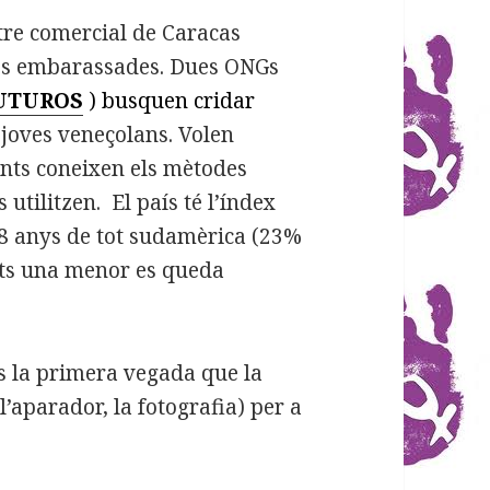
tre comercial de Caracas
nes embarassades. Dues ONGs
UTUROS
) busquen cridar
 joves veneçolans. Volen
nts coneixen els mètodes
utilitzen. El país té l’índex
8 anys de tot sudamèrica (23%
ts una menor es queda
s la primera vegada que la
’aparador, la fotografia) per a