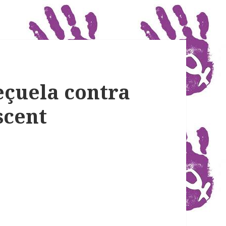
çuela contra
scent