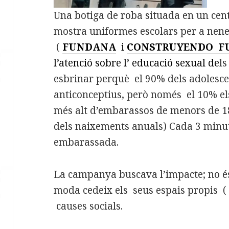
Una botiga de roba situada en un cen
mostra uniformes escolars per a ne
(
FUNDANA
i
CONSTRUYENDO F
l’atenció sobre l’ educació sexual de
ls
esbrinar perquè el 90% dels adolesce
anticonceptius, però només el 10% els 
més alt d’embarassos de menors de 1
dels naixements anuals) Cada 3 minu
embarassada.
La campanya buscava l’impacte; no é
moda cedeix els seus espais propis ( l
causes socials.