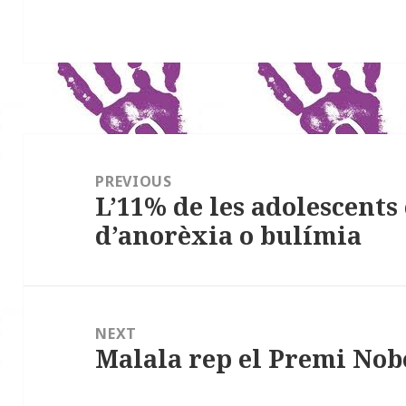
Navegació
d'articles
PREVIOUS
L’11% de les adolescents 
Previous
d’anorèxia o bulímia
post:
NEXT
Malala rep el Premi Nobe
Next
post: