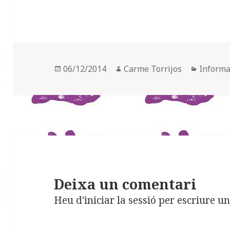
Posted
06/12/2014
Author
Carme Torrijos
Categor
Informa
on
Deixa un comentari
Heu d'
iniciar la sessió
per escriure un