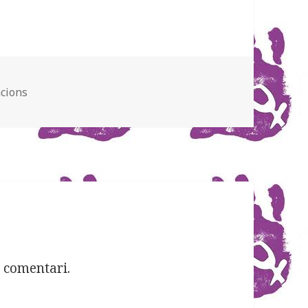
ies
cions
 comentari.