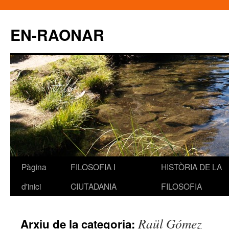
EN-RAONAR
Pàgina
FILOSOFIA I
HISTÒRIA DE LA
Vés
d'inici
CIUTADANIA
FILOSOFIA
al
contingut
Raül Gómez
Arxiu de la categoria: