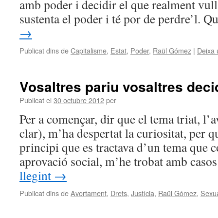
amb poder i decidir el que realment vull
sustenta el poder i té por de perdre’l. 
→
Publicat dins de
Capitalisme
,
Estat
,
Poder
,
Raül Gómez
|
Deixa 
Vosaltres pariu vosaltres deci
Publicat el
30 octubre 2012
per
Per a començar, dir que el tema triat, l’
clar), m’ha despertat la curiositat, per q
principi que es tractava d’un tema que
aprovació social, m’he trobat amb caso
llegint
→
Publicat dins de
Avortament
,
Drets
,
Justícia
,
Raül Gómez
,
Sexua