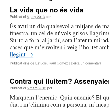
La vida que no és vida
Publicat el
8 juny 2013
per
És avui un dia qualsevol a mitjans de ma
finestra, un cel de núvols grisos llagri
Surto a fora, al jardí, sota l’atenta mirada
cases que m’envolten i veig l’hortet a
llegint
→
Publicat dins de
Estudis
,
Raül Gómez
|
Deixa un comentari
Contra qui lluitem? Assenyale
Publicat el
5 març 2013
per
Marquem l’enemic. Quin enemic? El que
dia, i m’elimina com a persona, m’inca