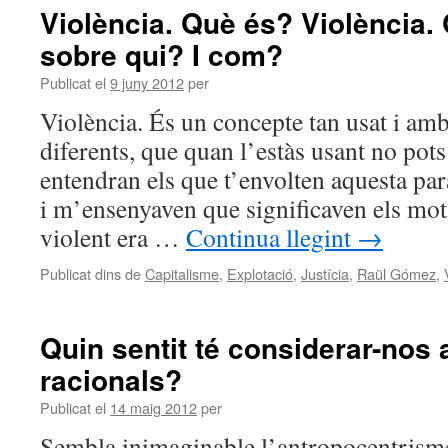
Violència. Què és? Violència. 
sobre qui? I com?
Publicat el
9 juny 2012
per
Violència. És un concepte tan usat i amb 
diferents, que quan l’estàs usant no pot
entendran els que t’envolten aquesta par
i m’ensenyaven que significaven els mo
violent era …
Continua llegint
→
Publicat dins de
Capitalisme
,
Explotació
,
Justícia
,
Raül Gómez
,
Quin sentit té considerar-nos
racionals?
Publicat el
14 maig 2012
per
Sembla inimaginable l’antropocentrisme