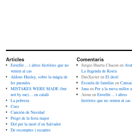
Articles
Comentaris
Envellir… i altres històries que no
Sergio Huerta Chacon
en
Avat
venien al cas
La llegenda de Korra
Aldous Huxley, sobre la màgia de
DaxXavier
en
El destí
les paraules
Escuela de familias
en
Cansa
MISTAKES WERE MADE (but
Jana
en
Per a la meva millor 
not by me)… en català
Airun
en
Envellir… i altres
La pobreza
històries que no venien al cas
Cues
Canción de Navidad
Pregó de la festa major
Dol per la mort d’en Salvador
De recomptes i recaptes