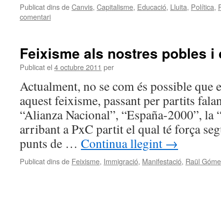
Publicat dins de
Canvis
,
Capitalisme
,
Educació
,
Lluita
,
Política
,
P
comentari
Feixisme als nostres pobles i 
Publicat el
4 octubre 2011
per
Actualment, no se com és possible que es 
aquest feixisme, passant per partits fala
“Alianza Nacional”, “España-2000”, la 
arribant a PxC partit el qual té força se
punts de …
Continua llegint
→
Publicat dins de
Feixisme
,
Immigració
,
Manifestació
,
Raül Góme