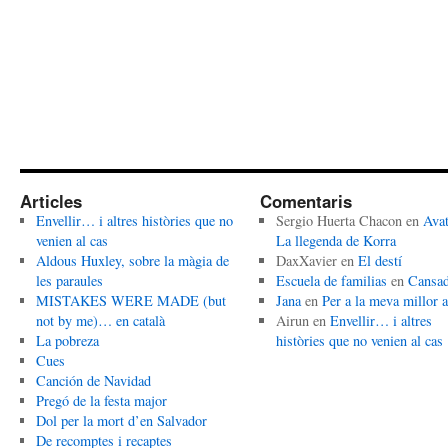
Articles
Comentaris
Envellir… i altres històries que no
Sergio Huerta Chacon
en
Avat
venien al cas
La llegenda de Korra
Aldous Huxley, sobre la màgia de
DaxXavier
en
El destí
les paraules
Escuela de familias
en
Cansa
MISTAKES WERE MADE (but
Jana
en
Per a la meva millor 
not by me)… en català
Airun
en
Envellir… i altres
La pobreza
històries que no venien al cas
Cues
Canción de Navidad
Pregó de la festa major
Dol per la mort d’en Salvador
De recomptes i recaptes