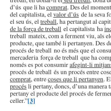
d’ús
que li ha
comprat
. Des del moment 
del capitalista
, el
valor d’ús
de la seva fo
el seu ús, el
treball
, ha pertangut al capit
de la força de treball
el capitalista
ha
in
treball
mateix, com a ferment viu, als e
producte, que també li pertanyen. Des de
procés de treball
no és més que el consu
mercaderia
força de treball
que ha compr
només es pot consumir
afegint-li mitja
procés de treball
és un procés entre coses
comprat
, entre
coses que li pertanyen
. E
procés
li pertany, doncs, d’una manera t
pertany el producte del procés de ferme
[3]
celler.”