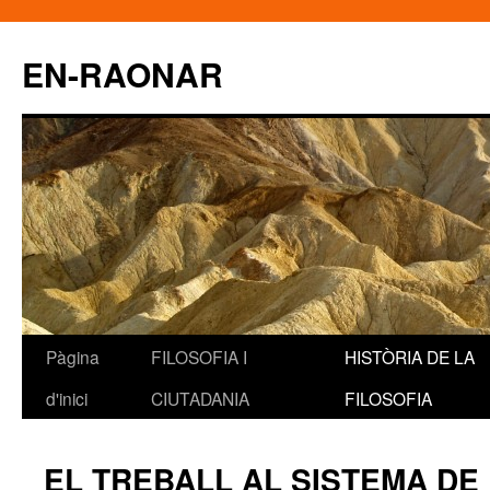
EN-RAONAR
Pàgina
FILOSOFIA I
HISTÒRIA DE LA
Vés
d'inici
CIUTADANIA
FILOSOFIA
al
contingut
EL TREBALL AL SISTEMA DE