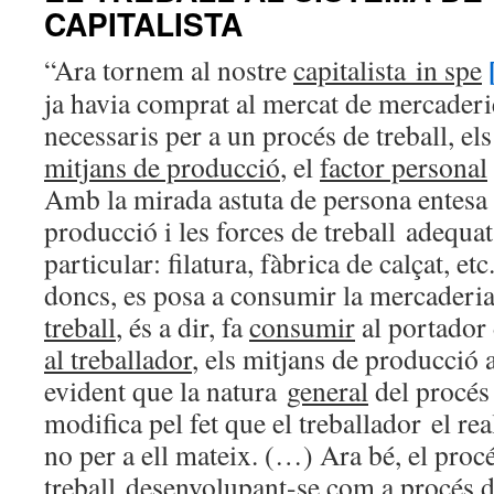
CAPITALISTA
“Ara tornem al nostre
capitalista
in spe
ja havia comprat al mercat de mercaderi
necessaris per a un procés de treball
, el
mitjans de producció
, el
factor personal
Amb la mirada astuta de persona entesa h
producció i les forces de treball
adequats
particular: filatura, fàbrica de calçat, etc
doncs, es posa a consumir la mercaderi
treball
, és a dir, fa
consumir
al portador 
al treballador
, els mitjans de producció 
evident que la natura
general
del procés 
modifica pel fet que el treballador
el real
no per a ell mateix. (…) Ara bé
, el proc
treball
desenvolupant-se com a
procés 