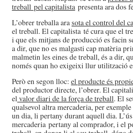
treball
pel capitalista
presenta ara dos 
L’obrer treballa ara
sota el control del ca
el treball
. El capitalista
té cura que el tre
i que els mitjans de producció es facin 
a dir, que no es malgasti cap matèria pr
malmetin les eines de treball
, és a dir, 
només quan ho exigeixi llur utilització e
Però en segon lloc:
el producte és propie
del productor directe, l’obrer. El capital
el
valor diari de la força de treball
. El s
qualsevol altra mercaderia
, per exemple 
un dia, li pertany durant aquell dia. L’ús
mercaderia
pertany al comprador, i el po
treball
, en donar-li el
seu treball
, dóna d