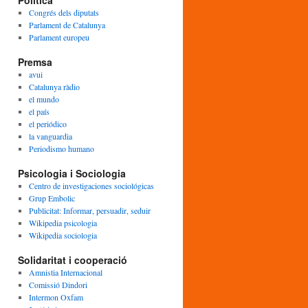
Política
Congrés dels diputats
Parlament de Catalunya
Parlament europeu
Premsa
avui
Catalunya ràdio
el mundo
el país
el periódico
la vanguardia
Periodismo humano
Psicologia i Sociologia
Centro de investigaciones sociológicas
Grup Embolic
Publicitat: Informar, persuadir, seduir
Wikipedia psicologia
Wikipedia sociologia
Solidaritat i cooperació
Amnistia Internacional
Comissió Dindori
Intermon Oxfam