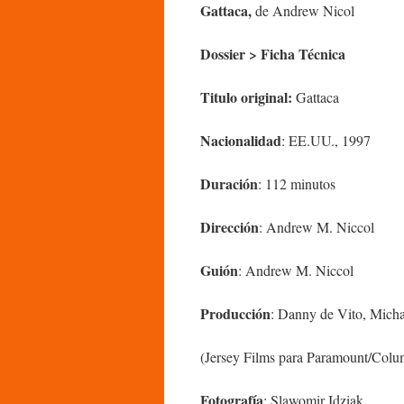
Gattaca,
de Andrew Nicol
Dossier > Ficha Técnica
Titulo original:
Gattaca
Nacionalidad
: EE.UU., 1997
Duración
: 112 minutos
Dirección
: Andrew M. Niccol
Guión
: Andrew M. Niccol
Producción
: Danny de Vito, Mich
(Jersey Films para Paramount/Colum
Fotografía
: Slawomir Idziak