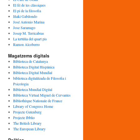
El fil de les clàssiques
El pi de la filosofia
Iñaki Gabilondo
José Antonio Marina
Jose Saramago
Josep M. Terricabras
La tertúlia del quart pis
Ramon Alcoberro
Magatzems digitals
Biblioteca de Catalunya
Biblioteca Digital Hispánica
Biblioteca Digital Mundial
biblioteca digitalitzada de Filosofia i
Psicologia
Biblioteca Mundial Digital
Biblioteca Virtual Miguel de Cervantes
Bibliothèque Nationale de France
Library of Congress Home
Projecte Gutenberg
Projecte Ibblio
The British Library
The European Library