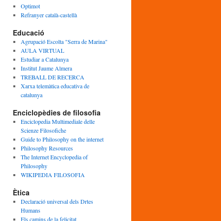
Optimot
Refranyer català-castellà
Educació
Agrupació Escolta "Serra de Marina"
AULA VIRTUAL
Estudiar a Catalunya
Institut Jaume Almera
TREBALL DE RECERCA
Xarxa telemàtica educativa de
catalunya
Enciclopèdies de filosofia
Enciclopedia Multimediale delle
Scienze Filosofiche
Guide to Philosophy on the internet
Philosophy Resources
The Internet Encyclopedia of
Philosophy
WIKIPEDIA FILOSOFIA
Ètica
Declaració universal dels Drtes
Humans
Els camins de la felicitat