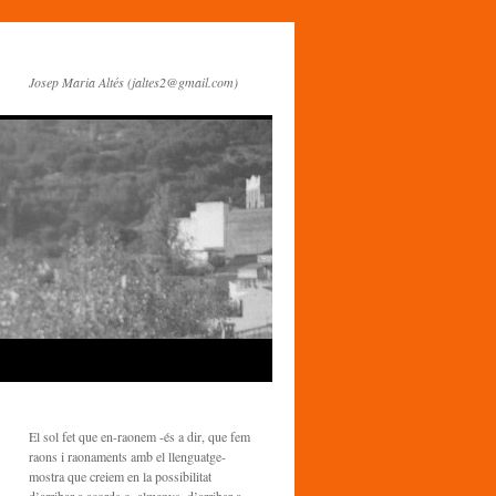
Josep Maria Altés (jaltes2@gmail.com)
El sol fet que en-raonem -és a dir, que fem
raons i raonaments amb el llenguatge-
mostra que creiem en la possibilitat