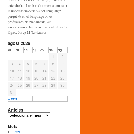
d’arribar a acords o, almenys, d’arribar a
entendre’ns. I amb això tornem a constatar
la importància decisiva del llenguatge:
perquè és en el llenguatge on es
produeixen els raonaments, els
enraonaments, les raons i, en definitiva, la
lògica. Josep M Terricabras
agost 2026
dl.
dt.
dc.
dj.
dv.
ds.
dg.
1
2
3
4
5
6
7
8
9
10
11
12
13
14
15
16
17
18
19
20
21
22
23
24
25
26
27
28
29
30
31
« des.
Articles
A
r
Meta
t
i
Entra