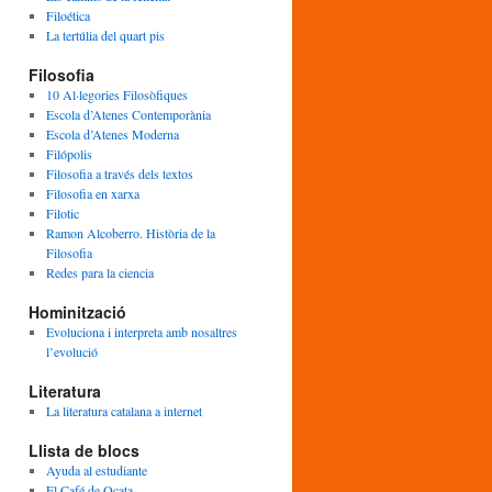
Filoética
La tertúlia del quart pis
Filosofia
10 Al·legories Filosòfiques
Escola d’Atenes Contemporània
Escola d’Atenes Moderna
Filópolis
Filosofia a través dels textos
Filosofia en xarxa
Filotic
Ramon Alcoberro. Història de la
Filosofia
Redes para la ciencia
Hominització
Evoluciona i interpreta amb nosaltres
l’evolució
Literatura
La literatura catalana a internet
Llista de blocs
Ayuda al estudiante
El Café de Ocata