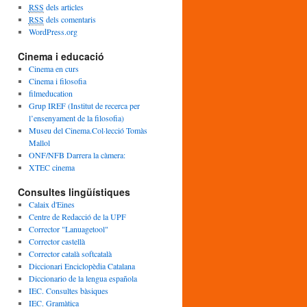
c
RSS
dels articles
l
RSS
dels comentaris
e
WordPress.org
s
Cinema i educació
Cinema en curs
Cinema i filosofia
filmeducation
Grup IREF (Institut de recerca per
l’ensenyament de la filosofia)
Museu del Cinema.Col·lecció Tomàs
Mallol
ONF/NFB Darrera la càmera:
XTEC cinema
Consultes lingüístiques
Calaix d'Eines
Centre de Redacció de la UPF
Corrector "Lanuagetool"
Corrector castellà
Corrector català softcatalà
Diccionari Enciclopèdia Catalana
Diccionario de la lengua española
IEC. Consultes bàsiques
IEC. Gramàtica