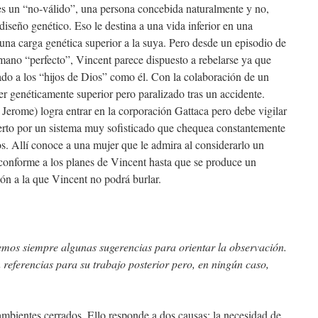
s un “no-válido”, una persona concebida naturalmente y no,
seño genético. Eso le destina a una vida inferior en una
 una carga genética superior a la suya. Pero desde un episodio de
rmano “perfecto”, Vincent parece dispuesto a rebelarse ya que
etado a los “hijos de Dios” como él. Con la colaboración de un
ser genéticamente superior pero paralizado tras un accidente.
erome) logra entrar en la corporación Gattaca pero debe vigilar
erto por un sistema muy sofisticado que chequea constantemente
os. Allí conoce a una mujer que le admira al considerarlo un
conforme a los planes de Vincent hasta que se produce un
ión a la que Vincent no podrá burlar.
nemos siempre algunas sugerencias para orientar la observación.
referencias para su trabajo posterior pero, en ningún caso,
 ambientes cerrados. Ello responde a dos causas: la necesidad de