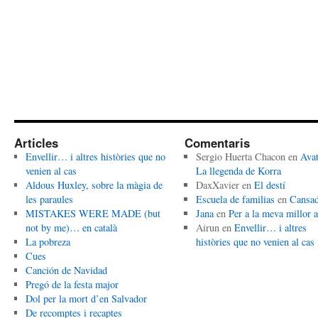
Articles
Comentaris
Envellir… i altres històries que no
Sergio Huerta Chacon
en
Avat
venien al cas
La llegenda de Korra
Aldous Huxley, sobre la màgia de
DaxXavier
en
El destí
les paraules
Escuela de familias
en
Cansa
MISTAKES WERE MADE (but
Jana
en
Per a la meva millor 
not by me)… en català
Airun
en
Envellir… i altres
La pobreza
històries que no venien al cas
Cues
Canción de Navidad
Pregó de la festa major
Dol per la mort d’en Salvador
De recomptes i recaptes