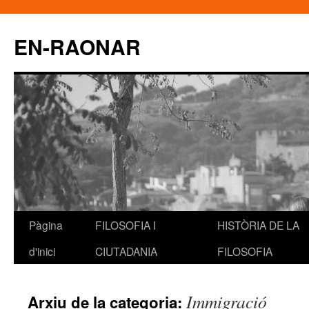
EN-RAONAR
Pàgina
FILOSOFIA I
HISTÒRIA DE LA
Vés
d'inici
CIUTADANIA
FILOSOFIA
al
contingut
Immigració
Arxiu de la categoria: