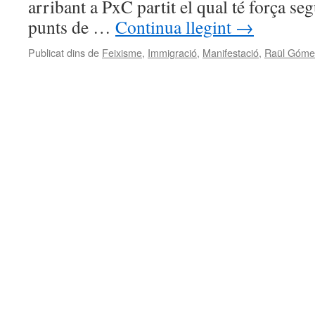
arribant a PxC partit el qual té força se
punts de …
Continua llegint
→
Publicat dins de
Feixisme
,
Immigració
,
Manifestació
,
Raül Góme