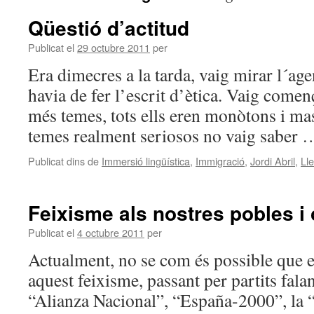
Qüestió d’actitud
Publicat el
29 octubre 2011
per
Era dimecres a la tarda, vaig mirar l´ag
havia de fer l’escrit d’ètica. Vaig comen
més temes, tots ells eren monòtons i ma
temes realment seriosos no vaig saber
Publicat dins de
Immersió lingüística
,
Immigració
,
Jordi Abril
,
Ll
Feixisme als nostres pobles i 
Publicat el
4 octubre 2011
per
Actualment, no se com és possible que es 
aquest feixisme, passant per partits fala
“Alianza Nacional”, “España-2000”, la 