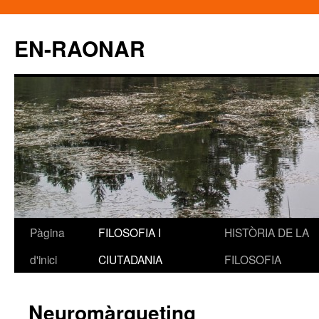
EN-RAONAR
Pàgina
FILOSOFIA I
HISTÒRIA DE LA
Vés
d'inici
CIUTADANIA
FILOSOFIA
al
contingut
Neuromàrqueting