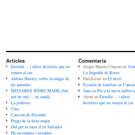
Articles
Comentaris
Envellir… i altres històries que no
Sergio Huerta Chacon
en
Avat
venien al cas
La llegenda de Korra
Aldous Huxley, sobre la màgia de
DaxXavier
en
El destí
les paraules
Escuela de familias
en
Cansa
MISTAKES WERE MADE (but
Jana
en
Per a la meva millor 
not by me)… en català
Airun
en
Envellir… i altres
La pobreza
històries que no venien al cas
Cues
Canción de Navidad
Pregó de la festa major
Dol per la mort d’en Salvador
De recomptes i recaptes