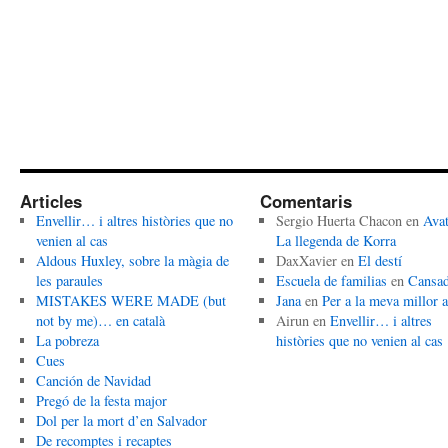
Articles
Comentaris
Envellir… i altres històries que no
Sergio Huerta Chacon
en
Avat
venien al cas
La llegenda de Korra
Aldous Huxley, sobre la màgia de
DaxXavier
en
El destí
les paraules
Escuela de familias
en
Cansa
MISTAKES WERE MADE (but
Jana
en
Per a la meva millor 
not by me)… en català
Airun
en
Envellir… i altres
La pobreza
històries que no venien al cas
Cues
Canción de Navidad
Pregó de la festa major
Dol per la mort d’en Salvador
De recomptes i recaptes