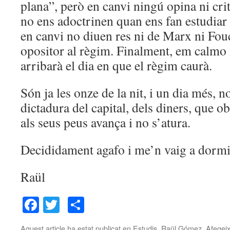
plana”, però en canvi ningú opina ni cri
no ens adoctrinen quan ens fan estudiar 
en canvi no diuen res ni de Marx ni Fouc
opositor al règim. Finalment, em calmo i
arribarà el dia en que el règim caurà.
Són ja les onze de la nit, i un dia més, no
dictadura del capital, dels diners, que o
als seus peus avança i no s’atura.
Decididament agafo i me’n vaig a dormi
Raül
Facebook
Twitter
Comparteix
Aquest article ha estat publicat en
Estudis
,
Raül Gómez
. Afegeix