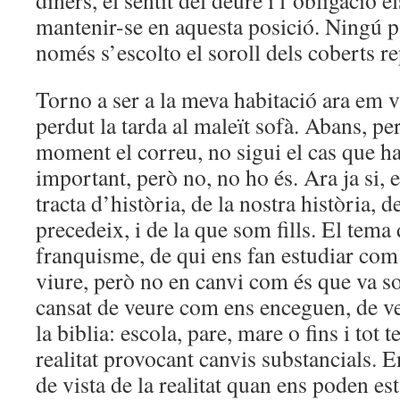
diners, el sentit del deure i l’obligació 
mantenir-se en aquesta posició. Ningú pa
només s’escolto el soroll dels coberts re
Torno a ser a la meva habitació ara em vu
perdut la tarda al maleït sofà. Abans, pe
moment el correu, no sigui el cas que ha
important, però no, no ho és. Ara ja si, 
tracta d’història, de la nostra història, d
precedeix, i de la que som fills. El tema
franquisme, de qui ens fan estudiar com
viure, però no en canvi com és que va so
cansat de veure com ens enceguen, de v
la biblia: escola, pare, mare o fins i tot 
realitat provocant canvis substancials. 
de vista de la realitat quan ens poden est