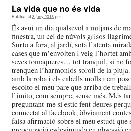
La vida que no és vida
Publicat el
8 juny 2013
per
És avui un dia qualsevol a mitjans de ma
finestra, un cel de núvols grisos llagri
Surto a fora, al jardí, sota l’atenta mirada
cases que m’envolten i veig l’hortet amb
seves tomaqueres… tot tranquil, si no fo
trenquen l’harmoniós soroll de la pluja.
amb la roba i els cabells molls i em pos
escolto el meu pare que arriba de trebal
l’imito, com sempre, sense més. Més tard
preguntant-me si estic fent deures perqu
connectat al facebook, òbviament conte
falsa afirmació sobre el meu estudi que s
preocupació esdevinguda en obsessió en 