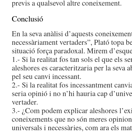
previs a qualsevol altre coneixement.
Conclusió
En la seva anàlisi d’aquests coneixement
necessàriament vertaders”, Plató topa b
situació força paradoxal. Mirem d’esque
1.- Si la realitat fos tan sols el que els s
aleshores es caracteritzaria per la seva ab
pel seu canvi incessant.
2.- Si la realitat fos incessantment canv
seria opinió i no n’hi hauria cap d’univ
vertader.
3.- ¿Com podem explicar aleshores l’exi
coneixements que no són meres opinions,
universals i necessàries, com ara els ma