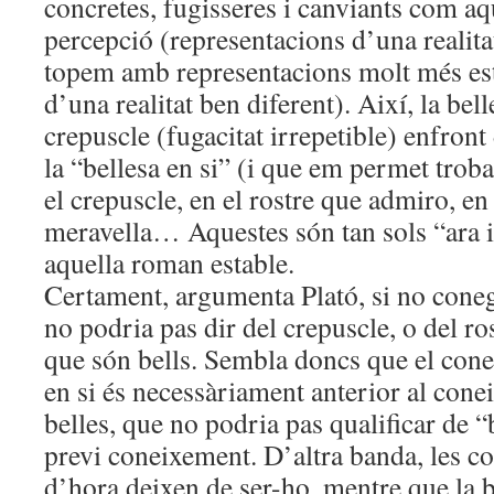
concretes, fugisseres i canviants com aq
percepció (representacions d’una realita
topem amb representacions molt més est
d’una realitat ben diferent). Així, la bel
crepuscle (fugacitat irrepetible) enfron
la “bellesa en si” (i que em permet tro
el crepuscle, en el rostre que admiro, e
meravella… Aquestes són tan sols “ara i
aquella roman estable.
Certament, argumenta Plató, si no conegu
no podria pas dir del crepuscle, o del ro
que són bells. Sembla doncs que el cone
en si és necessàriament anterior al cone
belles, que no podria pas qualificar de “
previ coneixement. D’altra banda, les co
d’hora deixen de ser-ho, mentre que la b