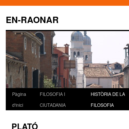
EN-RAONAR
Pàgina
FILOSOFIA I
HISTÒRIA DE LA
Vés
d'inici
CIUTADANIA
FILOSOFIA
al
contingut
PLATÓ