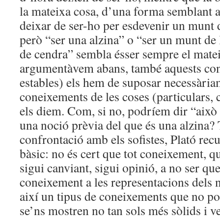
la mateixa cosa, d’una forma semblant 
deixar de ser-ho per esdevenir un munt d
però “ser una alzina” o “ser un munt de
de cendra” sembla ésser sempre el mate
argumentàvem abans, també aquests con
estables) els hem de suposar necessàriam
coneixements de les coses (particulars, 
els diem. Com, si no, podríem dir “això 
una noció prèvia del que és una alzina? 
confrontació amb els sofistes, Plató rec
bàsic: no és cert que tot coneixement, qu
sigui canviant, sigui opinió, a no ser qu
coneixement a les representacions dels n
així un tipus de coneixements que no p
se’ns mostren no tan sols més sòlids i ver