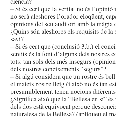
ciència?
– Si és cert que la veritat no és l’opinió
no serà aleshores l’orador eloqüent, capa
opinions del seu auditori amb la màgia d
¿Quins són aleshores els requisits de la 
savi?
– Si és cert que (conclusió 3.b.) el con
sentits és la font d’alguns dels nostres
tots: tan sols dels més insegurs (opinion
dels nostres coneixements “segurs”?.
– Si algú considera que un rostre és bell
el mateix rostre lleig (i això no és tan es
presumiblement tenen nocions diferents
¿Significa això que la “Bellesa en sí” és
dels dos està equivocat perquè desconeix
naturalesa de la Bellesa? (apliqueu el 