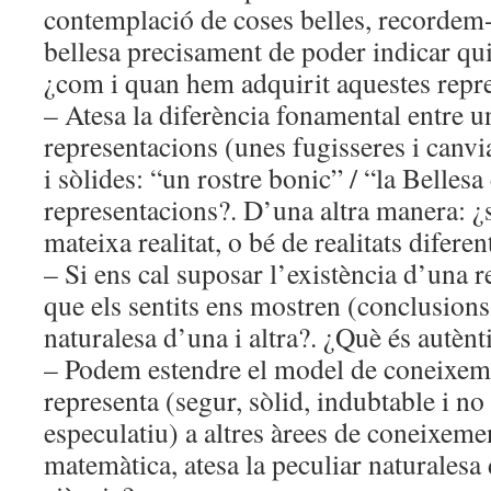
contemplació de coses belles, recordem-
bellesa precisament de poder indicar qui
¿com i quan hem adquirit aquestes repr
– Atesa la diferència fonamental entre un
representacions (unes fugisseres i canvian
i sòlides: “un rostre bonic” / “la Bellesa
representacions?. D’una altra manera: ¿
mateixa realitat, o bé de realitats diferen
– Si ens cal suposar l’existència d’una re
que els sentits ens mostren (conclusions 
naturalesa d’una i altra?. ¿Què és autèn
– Podem estendre el model de coneixem
representa (segur, sòlid, indubtable i n
especulatiu) a altres àrees de coneixemen
matemàtica, atesa la peculiar naturalesa