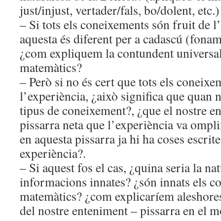
just/injust, vertader/fals, bo/dolent, etc.)
– Si tots els coneixements són fruit de l
aquesta és diferent per a cadascú (fonam
¿com expliquem la contundent universal
matemàtics?
– Però si no és cert que tots els coneixe
l’experiència, ¿això significa que quan 
tipus de coneixement?, ¿que el nostre e
pissarra neta que l’experiència va ompl
en aquesta pissarra ja hi ha coses escrit
experiència?.
– Si aquest fos el cas, ¿quina seria la na
informacions innates? ¿són innats els 
matemàtics? ¿com explicaríem aleshores
del nostre enteniment – pissarra en el 