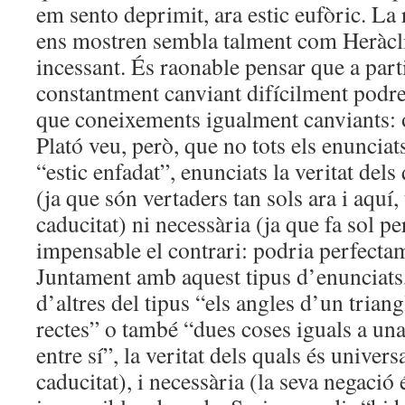
em sento deprimit, ara estic eufòric. La r
ens mostren sembla talment com Heràclit
incessant. És raonable pensar que a parti
constantment canviant difícilment podre
que coneixements igualment canviants: 
Plató veu, però, que no tots els enunciats
“estic enfadat”, enunciats la veritat dels
(ja que són vertaders tan sols ara i aquí
caducitat) ni necessària (ja que fa sol p
impensable el contrari: podria perfectam
Juntament amb aquest tipus d’enunciats,
d’altres del tipus “els angles d’un tria
rectes” o també “dues coses iguals a una
entre sí”, la veritat dels quals és univers
caducitat), i necessària (la seva negaci