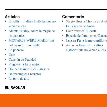
Articles
Comentaris
Envellir… i altres històries que no
Sergio Huerta Chacon
en
Avat
venien al cas
La llegenda de Korra
Aldous Huxley, sobre la màgia de
DaxXavier
en
El destí
les paraules
Escuela de familias
en
Cansa
MISTAKES WERE MADE (but
Jana
en
Per a la meva millor 
not by me)… en català
Airun
en
Envellir… i altres
La pobreza
històries que no venien al cas
Cues
Canción de Navidad
Pregó de la festa major
Dol per la mort d’en Salvador
De recomptes i recaptes
La obra de arte
EN-RAONAR