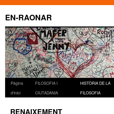
EN-RAONAR
Pàgina
FILOSOFIA I
HISTÒRIA DE LA
Vés
d'inici
CIUTADANIA
FILOSOFIA
al
contingut
RENAIXEMENT