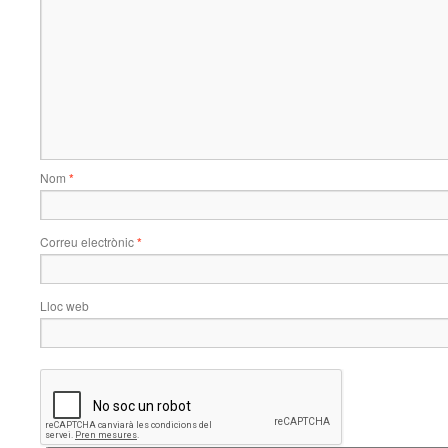
Nom
*
Correu electrònic
*
Lloc web