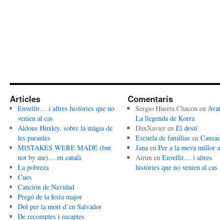
Articles
Comentaris
Envellir… i altres històries que no
Sergio Huerta Chacon
en
Avat
venien al cas
La llegenda de Korra
Aldous Huxley, sobre la màgia de
DaxXavier
en
El destí
les paraules
Escuela de familias
en
Cansa
MISTAKES WERE MADE (but
Jana
en
Per a la meva millor 
not by me)… en català
Airun
en
Envellir… i altres
La pobreza
històries que no venien al cas
Cues
Canción de Navidad
Pregó de la festa major
Dol per la mort d’en Salvador
De recomptes i recaptes