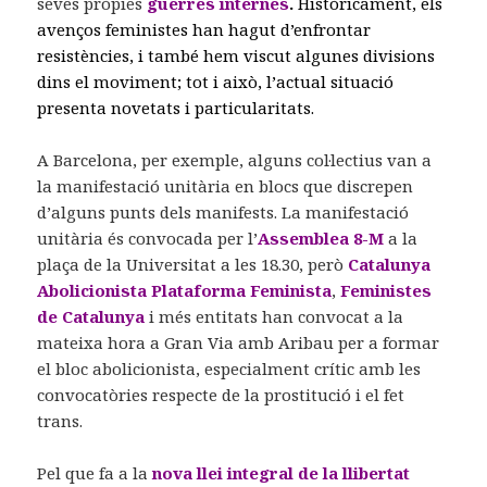
seves pròpies
guerres interne
s
.
Històricament, els
avenços feministes han hagut d’enfrontar
resistències, i també hem viscut algunes divisions
dins el moviment; tot i això, l’actual situació
presenta novetats i particularitats.
A Barcelona, per exemple, alguns col·lectius van a
la manifestació unitària en blocs que discrepen
d’alguns punts dels manifests. La manifestació
unitària és convocada per l’
Assemblea 8-M
a la
plaça de la Universitat a les 18.30, però
Catalunya
Abolicionista Plataforma Feminista
,
Feministes
de Catalunya
i més entitats han convocat a la
mateixa hora a Gran Via amb Aribau per a formar
el bloc abolicionista, especialment crític amb les
convocatòries respecte de la prostitució i el fet
trans.
Pel que fa a la
nova llei integral de la llibertat