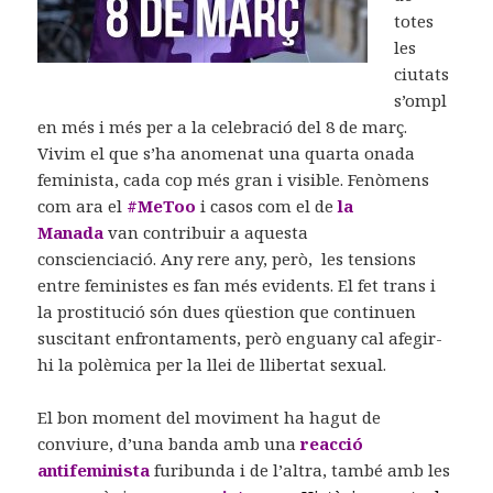
totes
les
ciutats
s’ompl
en més i més per a la celebració del 8 de març.
Vivim el que s’ha anomenat una quarta onada
feminista, cada cop més gran i visible. Fenòmens
com ara el
#MeToo
i casos com el de
la
Manad
a
van contribuir a aquesta
conscienciació.
Any rere any, però, les tensions
entre feministes es fan més evidents. El fet trans i
la prostitució són dues qüestion que continuen
suscitant enfrontaments, però enguany cal afegir-
hi la polèmica per la llei de llibertat sexual.
El bon moment del moviment ha hagut de
conviure, d’una banda amb una
reacció
antifeminista
furibunda i de l’altra, també amb les