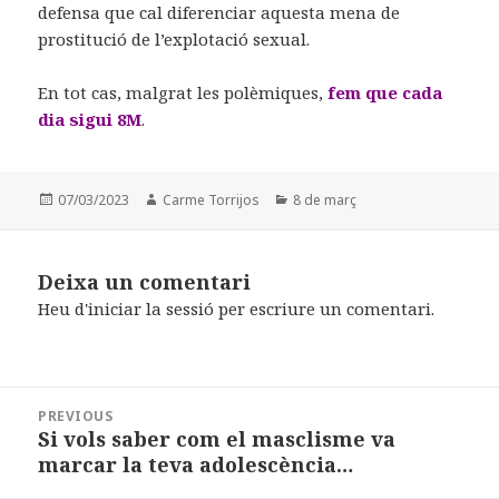
defensa que cal diferenciar aquesta mena de
prostitució de l’explotació sexual.
En tot cas, malgrat les polèmiques,
fem que cada
dia sigui 8M
.
Posted
07/03/2023
Author
Carme Torrijos
Categories
8 de març
on
Deixa un comentari
Heu d'
iniciar la sessió
per escriure un comentari.
Navegació
PREVIOUS
d'articles
Si vols saber com el masclisme va
Previous
marcar la teva adolescència…
post: