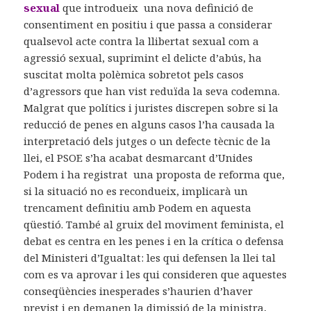
sexual
que introdueix una nova definició de
consentiment en positiu i que passa a considerar
qualsevol acte contra la llibertat sexual com a
agressió sexual, suprimint el delicte d’abús, ha
suscitat molta polèmica sobretot pels casos
d’agressors que han vist reduïda la seva codemna.
Malgrat que polítics i juristes discrepen sobre si la
reducció de penes en alguns casos l’ha causada la
interpretació dels jutges o un defecte tècnic de la
llei, el PSOE s’ha acabat desmarcant d’Unides
Podem i ha registrat una proposta de reforma que,
si la situació no es recondueix, implicarà un
trencament definitiu amb Podem en aquesta
qüestió. També al gruix del moviment feminista, el
debat es centra en les penes i en la crítica o defensa
del Ministeri d’Igualtat: les qui defensen la llei tal
com es va aprovar i les qui consideren que aquestes
conseqüències inesperades s’haurien d’haver
previst i en demanen la dimissió de la ministra,