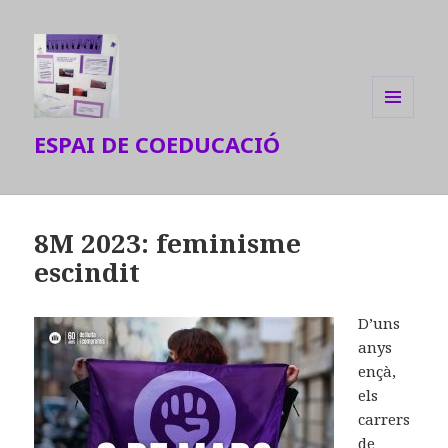
MENU
ESPAI DE COEDUCACIÓ
AND
WIDGETS
8M 2023: feminisme
escindit
D’uns
anys
ençà,
els
carrers
de