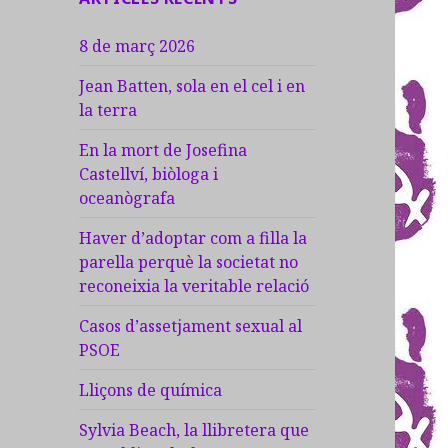
8 de març 2026
Jean Batten, sola en el cel i en
la terra
En la mort de Josefina
Castellví, biòloga i
oceanògrafa
Haver d’adoptar com a filla la
parella perquè la societat no
reconeixia la veritable relació
Casos d’assetjament sexual al
PSOE
Lliçons de química
Sylvia Beach, la llibretera que