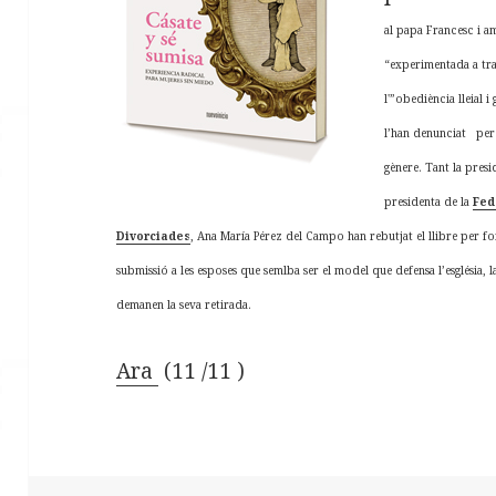
al papa Francesc
i a
“experimentada a trav
l'”obediència lleial i
l’han denunciat perq
gènere. Tant la pres
presidenta de la
Fed
Divorciades
, Ana María Pérez del Campo han rebutjat el llibre per f
submissió a les esposes que semlba ser el model que defensa l’església, 
demanen la seva retirada.
Ara
(11 /11 )