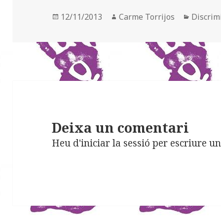
Posted
12/11/2013
Author
Carme Torrijos
Categor
Discrim
on
Deixa un comentari
Heu d'
iniciar la sessió
per escriure un