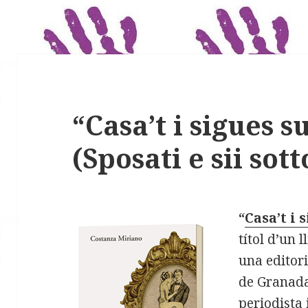
“Casa’t i sigues 
(Sposati e sii sot
“
Casa’t i 
títol d’un 
una editor
de Granada.
periodista 