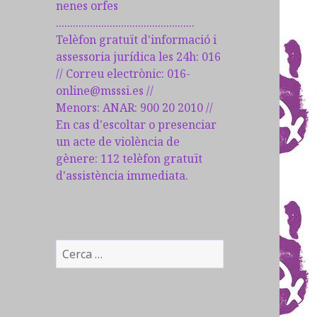
nenes orfes
.................................................
Telèfon gratuït d'informació i
assessoria jurídica les 24h: 016
// Correu electrònic: 016-
online@msssi.es //
Menors: ANAR: 900 20 2010 //
En cas d'escoltar o presenciar
un acte de violència de
gènere: 112 telèfon gratuït
d'assistència immediata.
C
e
r
c
a