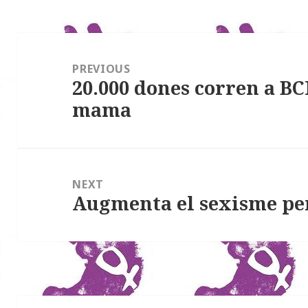
Navegació
d'articles
PREVIOUS
20.000 dones corren a BC
Previous
mama
post:
NEXT
Augmenta el sexisme p
Next
post: