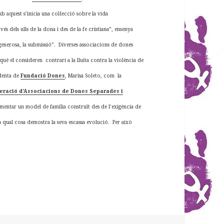
mb aquest s’inicia una col·lecció sobre la vida
és dels ulls de la dona i des de la fe cristiana”, ensenya
 generosa, la submissió”.
Diverses associacions de dones
uè el consideren contrari a la lluita contra la violència de
identa de
Fundació Dones
, Marisa Soleto, com la
eració d’Associacions de Dones Separades i
omentar un model de família construït des de l’exigència de
la qual cosa demostra la seva escassa evolució. Per això