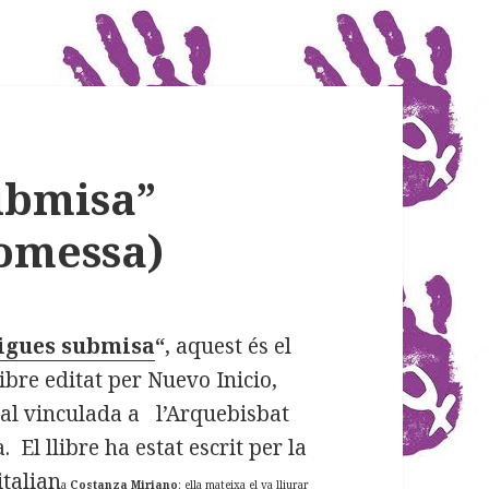
submisa”
tomessa)
sigues submisa
“
, aquest és el
llibre editat per Nuevo Inicio,
ial vinculada a l’Arquebisbat
 El llibre ha estat escrit per la
italian
a
Costanza Miriano
; ella mateixa el va lliurar