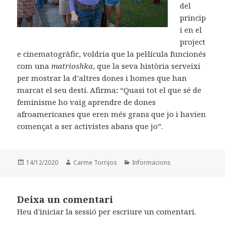
del
princip
i en el
project
e cinematogràfic, voldria que la pel·lícula funcionés
com una
matrioshka
, que la seva història serveixi
per mostrar la d’altres dones i homes que han
marcat el seu destí. Afirma
:
“Quasi tot el que sé de
feminisme ho vaig aprendre de dones
afroamericanes que eren més grans que jo i havien
començat a ser activistes abans que jo”.
Posted
14/12/2020
Author
Carme Torrijos
Categories
Informacions
on
Deixa un comentari
Heu d'
iniciar la sessió
per escriure un comentari.