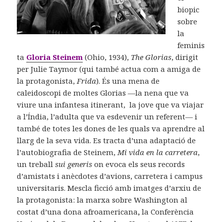
biopic
sobre
la
feminis
ta
Gloria Steinem
(Ohio, 1934),
The Glorias
, dirigit
per Julie Taymor (qui també actua com a amiga de
la protagonista,
Frida
). És una mena de
caleidoscopi de moltes Glorias —la nena que va
viure una infantesa itinerant, la jove que va viajar
a l’Índia, l’adulta que va esdevenir un referent— i
també de totes les dones de les quals va aprendre al
llarg de la seva vida. Es tracta d’una adaptació de
l’autobiografia de Steinem,
Mi vida en la carretera
,
un treball
sui generis
on evoca els seus records
d’amistats i anècdotes d’avions, carretera i campus
universitaris. Mescla ficció amb imatges d’arxiu de
la protagonista: la marxa sobre Washington al
costat d’una dona afroamericana
,
la Conferència