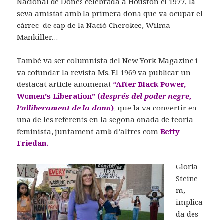
Nacional de Dones celebrada a Houston el 1977, la
seva amistat amb la primera dona que va ocupar el
càrrec de cap de la Nació Cherokee, Wilma
Mankiller…
També va ser columnista del New York Magazine i
va cofundar la revista Ms. El 1969 va publicar un
destacat article anomenat
“After Black Power,
Women’s Liberation” (
després del poder negre,
l’alliberament de la dona
)
, que la va convertir en
una de les referents en la segona onada de teoria
feminista, juntament amb d’altres com
Betty
Friedan.
Gloria
Steine
m,
implica
da des