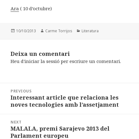
Ara
( 10 d’octubre)
Posted
10/10/2013
Author
Carme Torrijos
Categories
Literatura
on
Deixa un comentari
Heu d'
iniciar la sessió
per escriure un comentari.
Navegació
PREVIOUS
d'articles
Interessant article que relaciona les
Previous
noves tecnologies amb l’assetjament
post:
NEXT
MALALA, premi Sarajevo 2013 del
Next
Parlament europeu
post: