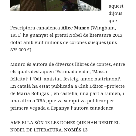
aquest
dijous
que
l’escriptora canadenca
Alice Munro
(Wingham,
1931) ha guanyat el premi Nobel de literatura 2013,
dotat amb vuit milions de corones sueques (uns
875.000 €).
Munro és autora de diversos llibres de contes, entre
els quals destaquen ‘Estimada vida’, ‘Massa
felicitat’ i ‘Odi, amistat, festeig, amor, matrimoni’.
En català ha estat publicada a Club Editor –projecte
de Maria Bohigas–; en castellà, una part a Lumen, i
una altra a RBA, que va ser qui va publicar per
primera vegada a Espanya l’autora canadenca.
AMB ELLA SÓN 13 LES DONES QUE HAN REBUT EL
NOBEL DE LITERATURA.
NOMÉS 13