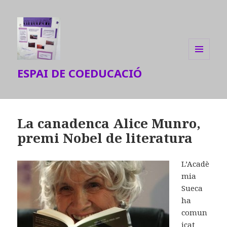
MENU
ESPAI DE COEDUCACIÓ
AND
WIDGETS
La canadenca Alice Munro,
premi Nobel de literatura
L’Acadè
mia
Sueca
ha
comun
icat