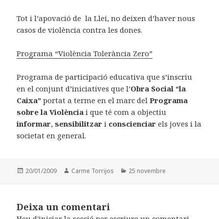
Tot i l’apovació de la Llei, no deixen d’haver nous
casos de violència contra les dones.
Programa “Violència Tolerància Zero”
Programa de participació educativa que s’inscriu
en el conjunt d’iniciatives que l’
Obra Social “la
Caixa”
portat a terme en el marc del
Programa
sobre la Violència
i que té com a objectiu
informar
,
sensibilitzar
i
conscienciar
els joves i la
societat en general.
Posted
20/01/2009
Author
Carme Torrijos
Categories
25 novembre
on
Deixa un comentari
Heu d'
iniciar la sessió
per escriure un comentari.