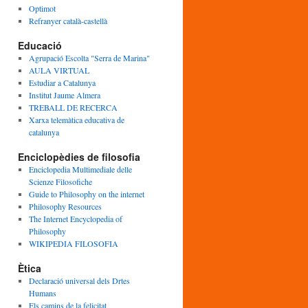
Optimot
Refranyer català-castellà
Educació
Agrupació Escolta "Serra de Marina"
AULA VIRTUAL
Estudiar a Catalunya
Institut Jaume Almera
TREBALL DE RECERCA
Xarxa telemàtica educativa de
catalunya
Enciclopèdies de filosofia
Enciclopedia Multimediale delle
Scienze Filosofiche
Guide to Philosophy on the internet
Philosophy Resources
The Internet Encyclopedia of
Philosophy
WIKIPEDIA FILOSOFIA
Ètica
Declaració universal dels Drtes
Humans
Els camins de la felicitat