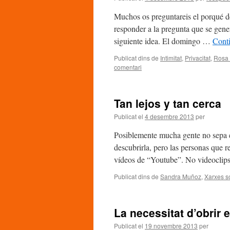
Muchos os preguntareis el porqué de 
responder a la pregunta que se gener
siguiente idea. El domingo …
Conti
Publicat dins de
Intimitat
,
Privacitat
,
Rosa 
comentari
Tan lejos y tan cerca
Publicat el
4 desembre 2013
per
Posiblemente mucha gente no sepa e
descubrirla, pero las personas que
vídeos de “Youtube”. No videoclips
Publicat dins de
Sandra Muñoz
,
Xarxes s
La necessitat d’obrir e
Publicat el
19 novembre 2013
per