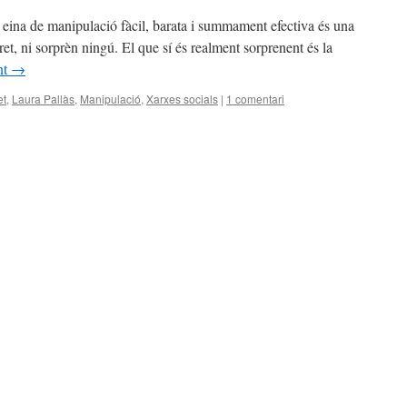
a eina de manipulació fàcil, barata i summament efectiva és una
cret, ni sorprèn ningú. El que sí és realment sorprenent és la
nt
→
et
,
Laura Pallàs
,
Manipulació
,
Xarxes socials
|
1 comentari