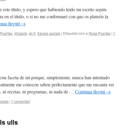
este título, y espero que habiendo leído mi escrito sepáis
a en el título, o si no me conformaré con que os plateéis la
nua llegint
→
Puertas
,
Violació
,
wi-fi
,
Xarxes socials
|
Etiquetat com a
Rosa Puertas
|
1
sta faceta de mí porque, simplemente, nunca han intentado
 realmente me conocen saben perfectamente que me encanta ver
, ni recetas, ni programas, ni nada de …
Continua llegint
→
ocials
|
1 comentari
ls ulls