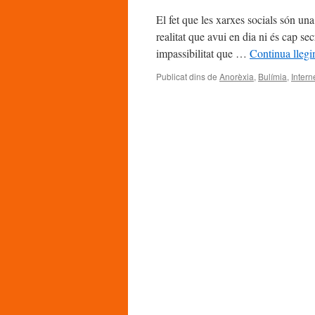
El fet que les xarxes socials són un
realitat que avui en dia ni és cap se
impassibilitat que …
Continua llegi
Publicat dins de
Anorèxia
,
Bulímia
,
Intern