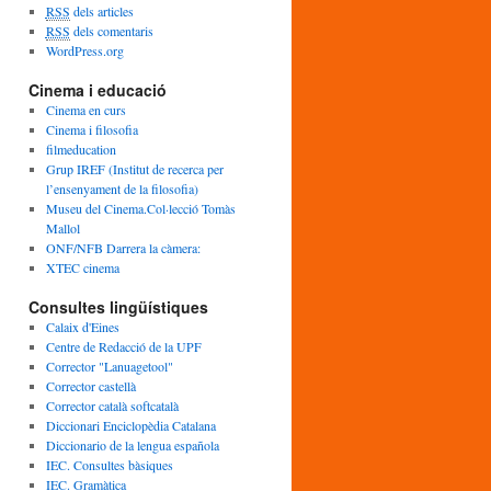
c
RSS
dels articles
l
RSS
dels comentaris
e
WordPress.org
s
Cinema i educació
Cinema en curs
Cinema i filosofia
filmeducation
Grup IREF (Institut de recerca per
l’ensenyament de la filosofia)
Museu del Cinema.Col·lecció Tomàs
Mallol
ONF/NFB Darrera la càmera:
XTEC cinema
Consultes lingüístiques
Calaix d'Eines
Centre de Redacció de la UPF
Corrector "Lanuagetool"
Corrector castellà
Corrector català softcatalà
Diccionari Enciclopèdia Catalana
Diccionario de la lengua española
IEC. Consultes bàsiques
IEC. Gramàtica