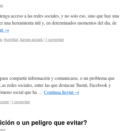
as
enga acceso a las redes sociales, y no solo eso, sino que hay una
er una herramienta útil y, en determinados momentos del día, de
int
→
ia
,
Humilitat
,
Xarxes socials
|
1 comentari
a para compartir información y comunicarse, o un problema que
Las redes sociales, entre las que destacan Tuenti, Facebook y
enómeno social que ha …
Continua llegint
→
ocials
|
1 comentari
ición o un peligro que evitar?
rtas