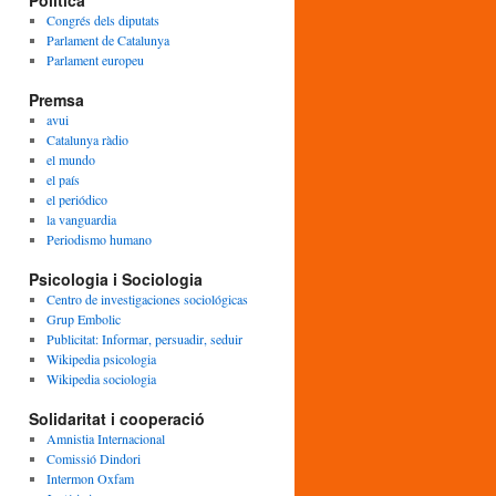
Política
Congrés dels diputats
Parlament de Catalunya
Parlament europeu
Premsa
avui
Catalunya ràdio
el mundo
el país
el periódico
la vanguardia
Periodismo humano
Psicologia i Sociologia
Centro de investigaciones sociológicas
Grup Embolic
Publicitat: Informar, persuadir, seduir
Wikipedia psicologia
Wikipedia sociologia
Solidaritat i cooperació
Amnistia Internacional
Comissió Dindori
Intermon Oxfam