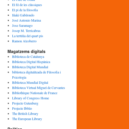
El fil de les clàssiques
El pi de la filosofia
Iñaki Gabilondo
José Antonio Marina
Jose Saramago
Josep M. Terricabras
La tertúlia del quart pis
Ramon Alcoberro
Magatzems digitals
Biblioteca de Catalunya
Biblioteca Digital Hispánica
Biblioteca Digital Mundial
biblioteca digitalitzada de Filosofia i
Psicologia
Biblioteca Mundial Digital
Biblioteca Virtual Miguel de Cervantes
Bibliothèque Nationale de France
Library of Congress Home
Projecte Gutenberg
Projecte Ibblio
The British Library
The European Library