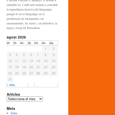
d’arribar a acords o, almenys, d’arribar a
entendre’ns. I amb això tornem a constatar
la importància decisiva del llenguatge:
perquè és en el llenguatge on es
produeixen els raonaments, els
enraonaments, les raons i, en definitiva, la
lògica. Josep M Terricabras
agost 2026
dl.
dt.
dc.
dj.
dv.
ds.
dg.
1
2
3
4
5
6
7
8
9
10
11
12
13
14
15
16
17
18
19
20
21
22
23
24
25
26
27
28
29
30
31
« des.
Articles
A
r
Meta
t
i
Entra