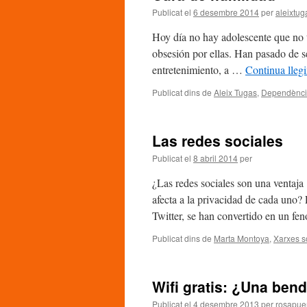
Publicat el
6 desembre 2014
per
aleixtug
Hoy día no hay adolescente que no t
obsesión por ellas. Han pasado de s
entretenimiento, a …
Continua lleg
Publicat dins de
Aleix Tugas
,
Dependènc
Las redes sociales
Publicat el
8 abril 2014
per
¿Las redes sociales son una ventaj
afecta a la privacidad de cada uno? 
Twitter, se han convertido en un f
Publicat dins de
Marta Montoya
,
Xarxes s
Wifi gratis: ¿Una bend
Publicat el
4 desembre 2013
per
rosapue