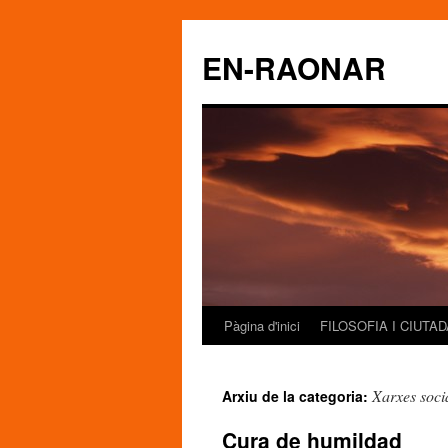
EN-RAONAR
Pàgina d'inici
FILOSOFIA I CIUTA
Vés
al
Xarxes soci
Arxiu de la categoria:
contingut
Cura de humildad