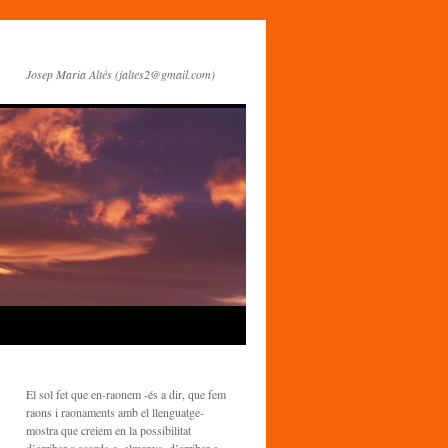
Josep Maria Altés (jaltes2@gmail.com)
El sol fet que en-raonem -és a dir, que fem
raons i raonaments amb el llenguatge-
mostra que creiem en la possibilitat