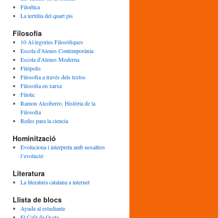
Filoética
La tertúlia del quart pis
Filosofia
10 Al·legories Filosòfiques
Escola d’Atenes Contemporània
Escola d’Atenes Moderna
Filópolis
Filosofia a través dels textos
Filosofia en xarxa
Filotic
Ramon Alcoberro. Història de la
Filosofia
Redes para la ciencia
Hominització
Evoluciona i interpreta amb nosaltres
l’evolució
Literatura
La literatura catalana a internet
Llista de blocs
Ayuda al estudiante
El Café de Ocata