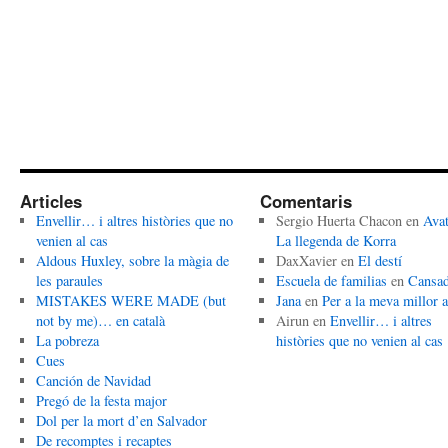
Articles
Comentaris
Envellir… i altres històries que no
Sergio Huerta Chacon
en
Avat
venien al cas
La llegenda de Korra
Aldous Huxley, sobre la màgia de
DaxXavier
en
El destí
les paraules
Escuela de familias
en
Cansa
MISTAKES WERE MADE (but
Jana
en
Per a la meva millor 
not by me)… en català
Airun
en
Envellir… i altres
La pobreza
històries que no venien al cas
Cues
Canción de Navidad
Pregó de la festa major
Dol per la mort d’en Salvador
De recomptes i recaptes