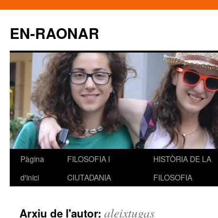
EN-RAONAR
Pàgina
FILOSOFIA I
HISTÒRIA DE LA
Vés
d'inici
CIUTADANIA
FILOSOFIA
al
contingut
aleixtugas
Arxiu de l'autor: