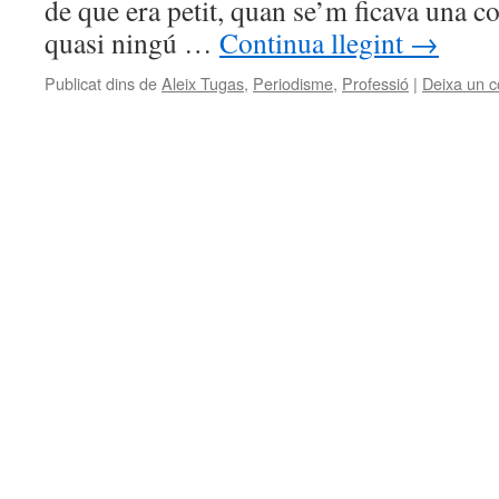
de que era petit, quan se’m ficava una co
quasi ningú …
Continua llegint
→
Publicat dins de
Aleix Tugas
,
Periodisme
,
Professió
|
Deixa un c