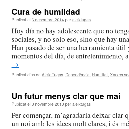
Cura de humildad
Publicat el
6 desembre 2014
per
aleixtugas
Hoy día no hay adolescente que no tenga
sociales, y no solo eso, sino que hay una
Han pasado de ser una herramienta útil 
momentos del día, de entretenimiento,
→
Publicat dins de
Aleix Tugas
,
Dependència
,
Humilitat
,
Xarxes soc
Un futur menys clar que mai
Publicat el
3 novembre 2013
per
aleixtugas
Per començar, m’agradaria deixar clar q
un noi amb les idees molt clares, i és mé