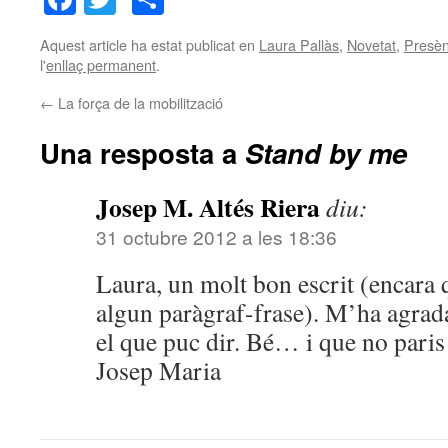
Aquest article ha estat publicat en
Laura Pallàs
,
Novetat
,
Presèn
l'
enllaç permanent
.
←
La força de la mobilització
Una resposta a
Stand by me
Josep M. Altés Riera
diu:
31 octubre 2012 a les 18:36
Laura, un molt bon escrit (encara q
algun paràgraf-frase). M’ha agradat
el que puc dir. Bé… i que no paris
Josep Maria