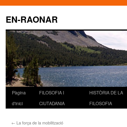
EN-RAONAR
Pàgina
FILOSOFIA I
HISTÒRIA DE LA
Vés
d'inici
CIUTADANIA
FILOSOFIA
al
contingut
←
La força de la mobilització