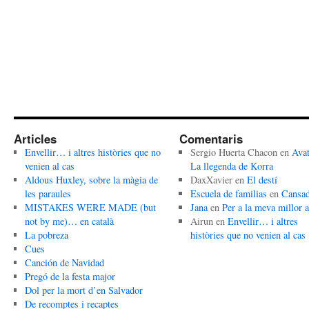
Articles
Comentaris
Envellir… i altres històries que no
Sergio Huerta Chacon
en
Avat
venien al cas
La llegenda de Korra
Aldous Huxley, sobre la màgia de
DaxXavier
en
El destí
les paraules
Escuela de familias
en
Cansa
MISTAKES WERE MADE (but
Jana
en
Per a la meva millor 
not by me)… en català
Airun
en
Envellir… i altres
La pobreza
històries que no venien al cas
Cues
Canción de Navidad
Pregó de la festa major
Dol per la mort d’en Salvador
De recomptes i recaptes