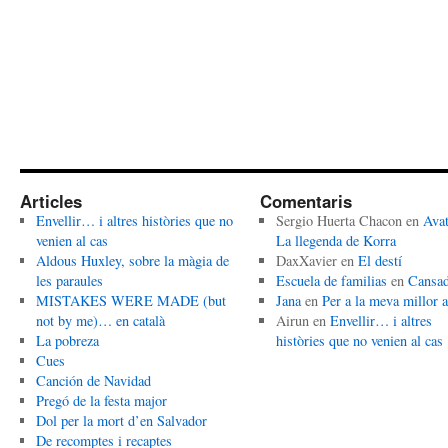
Articles
Comentaris
Envellir… i altres històries que no
Sergio Huerta Chacon
en
Avat
venien al cas
La llegenda de Korra
Aldous Huxley, sobre la màgia de
DaxXavier
en
El destí
les paraules
Escuela de familias
en
Cansa
MISTAKES WERE MADE (but
Jana
en
Per a la meva millor 
not by me)… en català
Airun
en
Envellir… i altres
La pobreza
històries que no venien al cas
Cues
Canción de Navidad
Pregó de la festa major
Dol per la mort d’en Salvador
De recomptes i recaptes