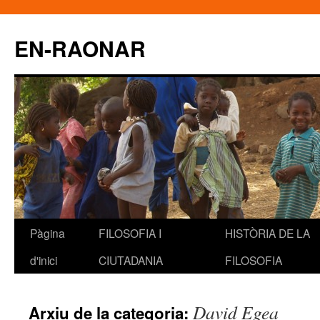
EN-RAONAR
Pàgina
FILOSOFIA I
HISTÒRIA DE LA
Vés
d'inici
CIUTADANIA
FILOSOFIA
al
contingut
David Egea
Arxiu de la categoria: