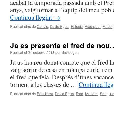
acabat la temporada passada amb el Prem
anys, vaig tornar a l’equip del meu pobl
Continua llegint
→
Publicat dins de
Canvis
,
David Egea
,
Estudis
,
Fracassar
,
Futbol
Ja es presenta el fred de nou
Publicat el
21 octubre 2013
per
davidegea
Ja us haureu donat compte que el fred ha
vaig sortir de casa en màniga curta i e
el fred que feia. Després d’unes vacance
tornem a les classes de …
Continua lleg
Publicat dins de
Batxillerat
,
David Egea
,
Fred
,
Mandra
,
Son
|
1 