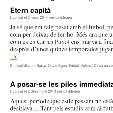
Etern capità
Publicat el
5 març 2014
per
davidegea
Ja sé que em faig pesat amb el futbol, 
com per deixar de fer-ho. Més ara que u
com és en Carles Puyol ens marxa a fin
després d’unes quinze temporades jug
→
Publicat dins de
Barça
,
David Egea
,
Futbol
,
Valors
|
Deixa un co
A posar-se les piles immedia
Publicat el
2 desembre 2013
per
davidegea
Aquest període que estic passant no est
desitjava… Tant pels estudis com al fut