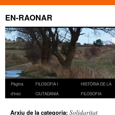
EN-RAONAR
Pàgina
FILOSOFIA I
HISTÒRIA DE LA
Vés
d'inici
CIUTADANIA
FILOSOFIA
al
contingut
Solidaritat
Arxiu de la categoria: