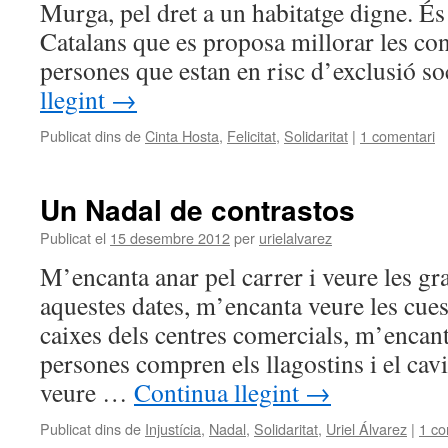
Murga, pel dret a un habitatge digne. És
Catalans que es proposa millorar les co
persones que estan en risc d’exclusió s
llegint
→
Publicat dins de
Cinta Hosta
,
Felicitat
,
Solidaritat
|
1 comentari
Un Nadal de contrastos
Publicat el
15 desembre 2012
per
urielalvarez
M’encanta anar pel carrer i veure les g
aquestes dates, m’encanta veure les cue
caixes dels centres comercials, m’encan
persones compren els llagostins i el cav
veure …
Continua llegint
→
Publicat dins de
Injustícia
,
Nadal
,
Solidaritat
,
Uriel Álvarez
|
1 co