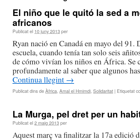
El niño que le quitó la sed a 
africanos
Publicat el
10 juny 2013
per
Ryan nació en Canadá en mayo del 91. D
escuela, cuando tenía tan solo seis añito
de cómo vivían los niños en África. Se
profundamente al saber que algunos ha
Continua llegint
→
Publicat dins de
Àfrica
,
Amal el Hmimdi
,
Solidaritat
|
Etiquetat c
La Murga, pel dret per un habi
Publicat el
2 maig 2013
per
Aquest març va finalitzar la 17a edició 