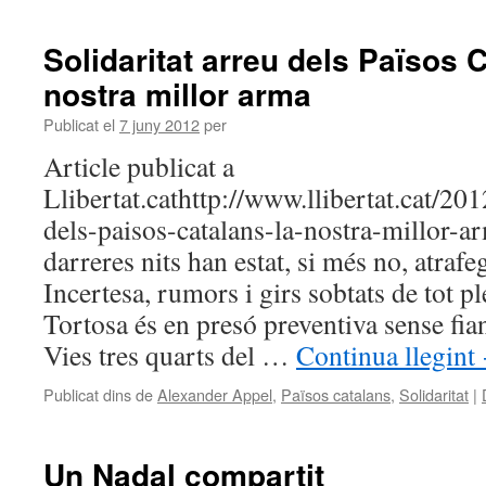
Solidaritat arreu dels Països C
nostra millor arma
Publicat el
7 juny 2012
per
Article publicat a
Llibertat.cathttp://www.llibertat.cat/201
dels-paisos-catalans-la-nostra-millor-
darreres nits han estat, si més no, atrafe
Incertesa, rumors i girs sobtats de tot p
Tortosa és en presó preventiva sense fi
Vies tres quarts del …
Continua llegint
Publicat dins de
Alexander Appel
,
Països catalans
,
Solidaritat
|
Un Nadal compartit