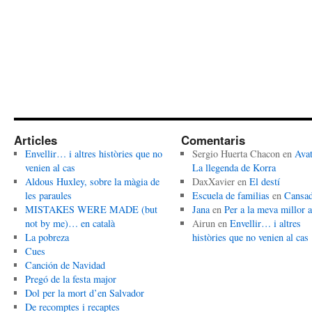
Articles
Comentaris
Envellir… i altres històries que no
Sergio Huerta Chacon
en
Avat
venien al cas
La llegenda de Korra
Aldous Huxley, sobre la màgia de
DaxXavier
en
El destí
les paraules
Escuela de familias
en
Cansa
MISTAKES WERE MADE (but
Jana
en
Per a la meva millor 
not by me)… en català
Airun
en
Envellir… i altres
La pobreza
històries que no venien al cas
Cues
Canción de Navidad
Pregó de la festa major
Dol per la mort d’en Salvador
De recomptes i recaptes