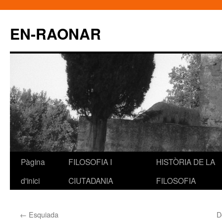
EN-RAONAR
Pàgina
FILOSOFIA I
HISTÒRIA DE LA
Vés
d'inici
CIUTADANIA
FILOSOFIA
al
contingut
←
Esquiada
D