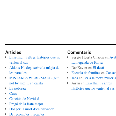
Articles
Comentaris
Envellir… i altres històries que no
Sergio Huerta Chacon
en
Avat
venien al cas
La llegenda de Korra
Aldous Huxley, sobre la màgia de
DaxXavier
en
El destí
les paraules
Escuela de familias
en
Cansa
MISTAKES WERE MADE (but
Jana
en
Per a la meva millor 
not by me)… en català
Airun
en
Envellir… i altres
La pobreza
històries que no venien al cas
Cues
Canción de Navidad
Pregó de la festa major
Dol per la mort d’en Salvador
De recomptes i recaptes