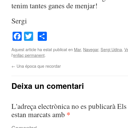
tenim tantes ganes de menjar!
Sergi
Facebook
Twitter
Comparteix
Aquest article ha estat publicat en
Mar
,
Navegar
,
Sergi Udina
,
V
l'
enllaç permanent
.
←
Una época que recordar
Deixa un comentari
L'adreça electrònica no es publicarà
Els 
*
estan marcats amb
Comentari