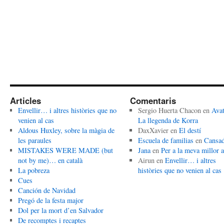
Articles
Comentaris
Envellir… i altres històries que no
Sergio Huerta Chacon
en
Avat
venien al cas
La llegenda de Korra
Aldous Huxley, sobre la màgia de
DaxXavier
en
El destí
les paraules
Escuela de familias
en
Cansa
MISTAKES WERE MADE (but
Jana
en
Per a la meva millor 
not by me)… en català
Airun
en
Envellir… i altres
La pobreza
històries que no venien al cas
Cues
Canción de Navidad
Pregó de la festa major
Dol per la mort d’en Salvador
De recomptes i recaptes