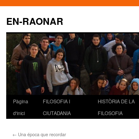
EN-RAONAR
Pàgina
FILOSOFIA I
HISTÒRIA DE LA
Vés
d'inici
CIUTADANIA
FILOSOFIA
al
contingut
←
Una época que recordar