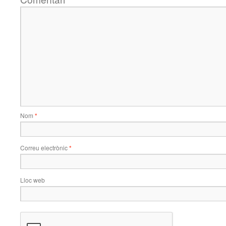
Nom
*
Correu electrònic
*
Lloc web