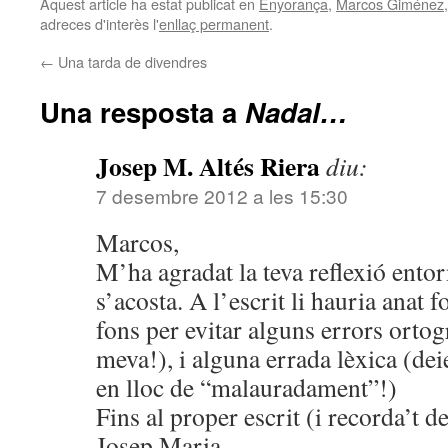
Aquest article ha estat publicat en
Enyorança
,
Marcos Giménez
adreces d'interès l'
enllaç permanent
.
←
Una tarda de divendres
Una resposta a
Nadal…
Josep M. Altés Riera
diu:
7 desembre 2012 a les 15:30
Marcos,
M’ha agradat la teva reflexió ento
s’acosta. A l’escrit li hauria anat f
fons per evitar alguns errors ortogr
meva!), i alguna errada lèxica (
en lloc de “malauradament”!)
Fins al proper escrit (i recorda’t de
Josep Maria