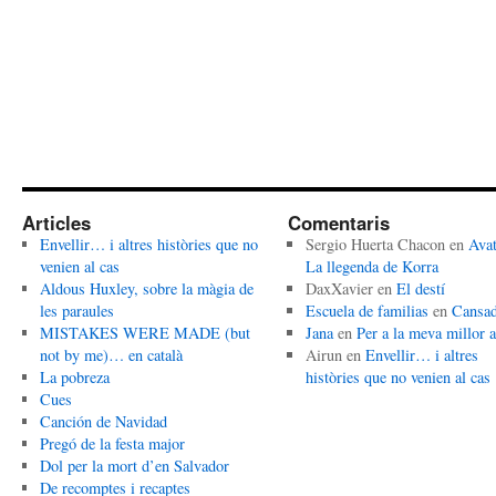
Articles
Comentaris
Envellir… i altres històries que no
Sergio Huerta Chacon
en
Avat
venien al cas
La llegenda de Korra
Aldous Huxley, sobre la màgia de
DaxXavier
en
El destí
les paraules
Escuela de familias
en
Cansa
MISTAKES WERE MADE (but
Jana
en
Per a la meva millor 
not by me)… en català
Airun
en
Envellir… i altres
La pobreza
històries que no venien al cas
Cues
Canción de Navidad
Pregó de la festa major
Dol per la mort d’en Salvador
De recomptes i recaptes