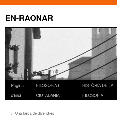
EN-RAONAR
Pàgina
FILOSOFIA I
HISTÒRIA DE LA
Vés
d'inici
CIUTADANIA
FILOSOFIA
al
contingut
←
Una tarda de divendres