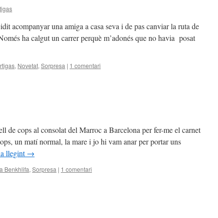
tigas
cidit acompanyar una amiga a casa seva i de pas canviar la ruta de
. Només ha calgut un carrer perquè m’adonés que no havia posat
rtigas
,
Novetat
,
Sorpresa
|
1 comentari
ll de cops al consolat del Marroc a Barcelona per fer-me el carnet
ops, un matí normal, la mare i jo hi vam anar per portar uns
a llegint
→
a Benkhlifa
,
Sorpresa
|
1 comentari