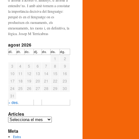
d’arribar a acords o, almenys, d’arribar a
entendre’ns. I amb això tornem a constatar
la importància decisiva del llenguatge:
perquè és en el llenguatge on es
produeixen els raonaments, els
enraonaments, les raons i, en definitiva, la
lògica. Josep M Terricabras
agost 2026
dl.
dt.
dc.
dj.
dv.
ds.
dg.
1
2
3
4
5
6
7
8
9
10
11
12
13
14
15
16
17
18
19
20
21
22
23
24
25
26
27
28
29
30
31
« des.
Articles
A
r
Meta
t
i
Entra