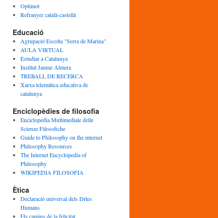
Optimot
Refranyer català-castellà
Educació
Agrupació Escolta "Serra de Marina"
AULA VIRTUAL
Estudiar a Catalunya
Institut Jaume Almera
TREBALL DE RECERCA
Xarxa telemàtica educativa de
catalunya
Enciclopèdies de filosofia
Enciclopedia Multimediale delle
Scienze Filosofiche
Guide to Philosophy on the internet
Philosophy Resources
The Internet Encyclopedia of
Philosophy
WIKIPEDIA FILOSOFIA
Ètica
Declaració universal dels Drtes
Humans
Els camins de la felicitat