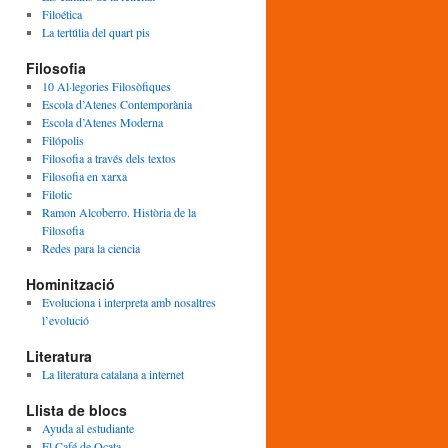
Filoética
La tertúlia del quart pis
Filosofia
10 Al·legories Filosòfiques
Escola d’Atenes Contemporània
Escola d’Atenes Moderna
Filópolis
Filosofia a través dels textos
Filosofia en xarxa
Filotic
Ramon Alcoberro. Història de la
Filosofia
Redes para la ciencia
Hominització
Evoluciona i interpreta amb nosaltres
l’evolució
Literatura
La literatura catalana a internet
Llista de blocs
Ayuda al estudiante
El Café de Ocata