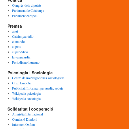
Política
Congrés dels diputats
Parlament de Catalunya
Parlament europeu
Premsa
avui
Catalunya ràdio
el mundo
el país
el periódico
la vanguardia
Periodismo humano
Psicologia i Sociologia
Centro de investigaciones sociológicas
Grup Embolic
Publicitat: Informar, persuadir, seduir
Wikipedia psicologia
Wikipedia sociologia
Solidaritat i cooperació
Amnistia Internacional
Comissió Dindori
Intermon Oxfam