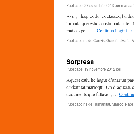
Publicat el
27 setembre 2013
per
martaar
Avui, després de les classes, he de
tornada que estic acostumada a fer
mai els peus …
Continua llegint
→
Publicat dins de
Canvis
,
General
,
Marta A
Sorpresa
Publicat el
19 novembre 2012
per
Aquest estiu he hagut d’anar un pare
d’identitat marroquí. Un d’aquests c
documents que faltaven, …
Continu
Publicat dins de
Humanitat
,
Marroc
,
Nabil