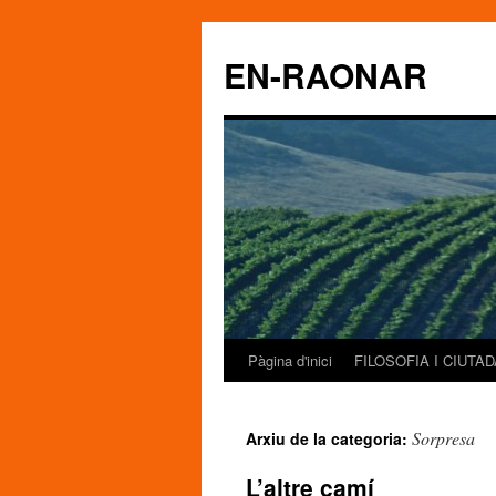
EN-RAONAR
Pàgina d'inici
FILOSOFIA I CIUTA
Vés
al
Sorpresa
Arxiu de la categoria:
contingut
L’altre camí