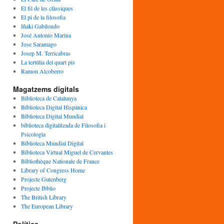
El fil de les clàssiques
El pi de la filosofia
Iñaki Gabilondo
José Antonio Marina
Jose Saramago
Josep M. Terricabras
La tertúlia del quart pis
Ramon Alcoberro
Magatzems digitals
Biblioteca de Catalunya
Biblioteca Digital Hispánica
Biblioteca Digital Mundial
biblioteca digitalitzada de Filosofia i
Psicologia
Biblioteca Mundial Digital
Biblioteca Virtual Miguel de Cervantes
Bibliothèque Nationale de France
Library of Congress Home
Projecte Gutenberg
Projecte Ibblio
The British Library
The European Library