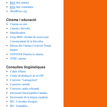
c
RSS
dels articles
l
RSS
dels comentaris
e
WordPress.org
s
Cinema i educació
Cinema en curs
Cinema i filosofia
filmeducation
Grup IREF (Institut de recerca per
l’ensenyament de la filosofia)
Museu del Cinema.Col·lecció Tomàs
Mallol
ONF/NFB Darrera la càmera:
XTEC cinema
Consultes lingüístiques
Calaix d'Eines
Centre de Redacció de la UPF
Corrector "Lanuagetool"
Corrector castellà
Corrector català softcatalà
Diccionari Enciclopèdia Catalana
Diccionario de la lengua española
IEC. Consultes bàsiques
IEC. Gramàtica