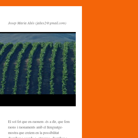
Josep Maria Altés (jaltes2@gmail.com)
El sol fet que en-raonem -és a dir, que fem
raons i raonaments amb el llenguatge-
mostra que creiem en la possibilitat