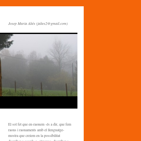
Josep Maria Altés (jaltes2@gmail.com)
El sol fet que en-raonem -és a dir, que fem
raons i raonaments amb el llenguatge-
mostra que creiem en la possibilitat