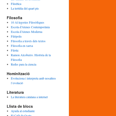
Filoética
La tertúlia del quart pis
Filosofia
10 Al·legories Filosòfiques
Escola d’Atenes Contemporània
Escola d’Atenes Moderna
Filópolis
Filosofia a través dels textos
Filosofia en xarxa
Filotic
Ramon Alcoberro. Història de la
Filosofia
Redes para la ciencia
Hominització
Evoluciona i interpreta amb nosaltres
l’evolució
Literatura
La literatura catalana a internet
Llista de blocs
Ayuda al estudiante
El Café de Ocata