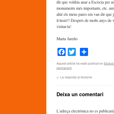
dir que voldria anar a Escòcia per ai
monuments més importants, etc. amb 
ahir els meus pares em van dir que ja
il·lusió!! Després de molts anys de 
visitar-la!
Marta Jareño
Facebook
Twitter
Compar
Aquest article ha estat publicat en
Escòci
permanent
.
←
La resposta al feixisme
Deixa un comentari
L'adreça electrònica no es publicarà