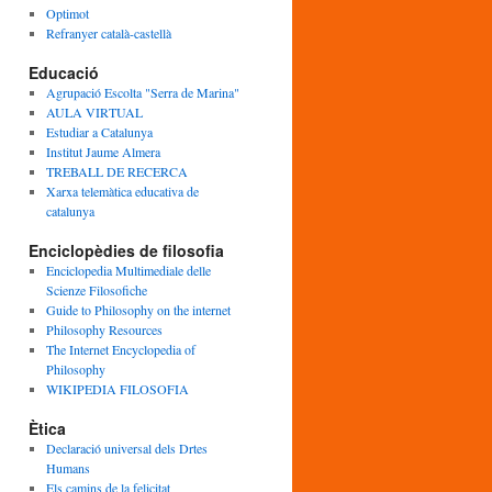
Optimot
Refranyer català-castellà
Educació
Agrupació Escolta "Serra de Marina"
AULA VIRTUAL
Estudiar a Catalunya
Institut Jaume Almera
TREBALL DE RECERCA
Xarxa telemàtica educativa de
catalunya
Enciclopèdies de filosofia
Enciclopedia Multimediale delle
Scienze Filosofiche
Guide to Philosophy on the internet
Philosophy Resources
The Internet Encyclopedia of
Philosophy
WIKIPEDIA FILOSOFIA
Ètica
Declaració universal dels Drtes
Humans
Els camins de la felicitat