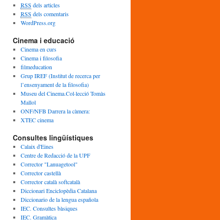
c
RSS
dels articles
l
RSS
dels comentaris
e
WordPress.org
s
Cinema i educació
Cinema en curs
Cinema i filosofia
filmeducation
Grup IREF (Institut de recerca per
l’ensenyament de la filosofia)
Museu del Cinema.Col·lecció Tomàs
Mallol
ONF/NFB Darrera la càmera:
XTEC cinema
Consultes lingüístiques
Calaix d'Eines
Centre de Redacció de la UPF
Corrector "Lanuagetool"
Corrector castellà
Corrector català softcatalà
Diccionari Enciclopèdia Catalana
Diccionario de la lengua española
IEC. Consultes bàsiques
IEC. Gramàtica