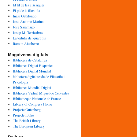
El fil de les clàssiques
El pi de la filosofia
Iñaki Gabilondo
José Antonio Marina
Jose Saramago
Josep M. Terricabras
La tertúlia del quart pis
Ramon Alcoberro
Magatzems digitals
Biblioteca de Catalunya
Biblioteca Digital Hispánica
Biblioteca Digital Mundial
biblioteca digitalitzada de Filosofia i
Psicologia
Biblioteca Mundial Digital
Biblioteca Virtual Miguel de Cervantes
Bibliothèque Nationale de France
Library of Congress Home
Projecte Gutenberg
Projecte Ibblio
The British Library
The European Library