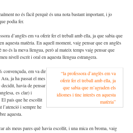
alment no és fàcil perquè és una nota bastant important, i jo
ue podia fer.
ora d’anglès em va oferir fer el treball amb ella, ja que sabia que
s en aquesta matèria. En aquell moment, vaig pensar que en anglès
 no és la meva llengua, però al mateix temps vaig pensar que
 meu nivell escrit i oral en aquesta llengua estrangera.
% convençuda, em va dir
“la professora d’anglès em va
 Ara, ja ha passat el mes
oferir fer el treball amb ella, ja
p decidit, havia de pensar
que sabia que m’agraden els
nglesa, es clar) i
idiomes i tinc interès en aquesta
. El país que he escollit
matèria”
t l’atenció i sempre he
obre aquesta.
car als meus pares què havia escollit, i una mica en broma, vaig