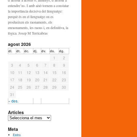
d’arribar a acords o, almenys, d’arribar a
entendre’ns. I amb això tornem a constatar
la importància decisiva del llenguatge:
perquè és en el llenguatge on es
produeixen els raonaments, els
enraonaments, les raons i, en definitiva, la
lògica. Josep M Terricabras
agost 2026
dl.
dt.
dc.
dj.
dv.
ds.
dg.
1
2
3
4
5
6
7
8
9
10
11
12
13
14
15
16
17
18
19
20
21
22
23
24
25
26
27
28
29
30
31
« des.
Articles
A
r
Meta
t
i
Entra