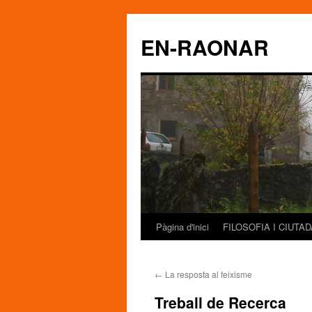
EN-RAONAR
Pàgina d'inici
FILOSOFIA I CIUTA
Vés
al
←
La resposta al feixisme
contingut
Treball de Recerca