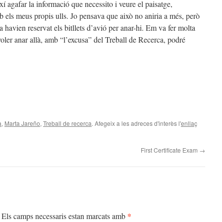
xí agafar la informació que necessito i veure el paisatge,
els meus propis ulls. Jo pensava que això no aniria a més, però
 havien reservat els bitllets d’avió per anar-hi. Em va fer molta
voler anar allà, amb “l’excusa” del Treball de Recerca, podré
teix
a
,
Marta Jareño
,
Treball de recerca
. Afegeix a les adreces d'interès l'
enllaç
First Certificate Exam
→
*
Els camps necessaris estan marcats amb