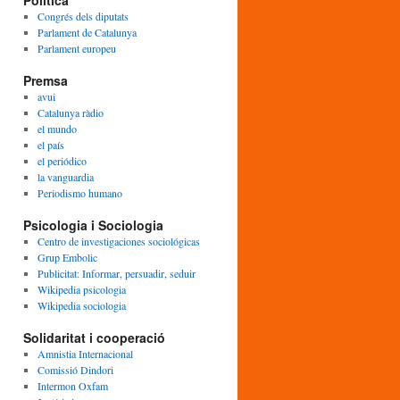
Política
Congrés dels diputats
Parlament de Catalunya
Parlament europeu
Premsa
avui
Catalunya ràdio
el mundo
el país
el periódico
la vanguardia
Periodismo humano
Psicologia i Sociologia
Centro de investigaciones sociológicas
Grup Embolic
Publicitat: Informar, persuadir, seduir
Wikipedia psicologia
Wikipedia sociologia
Solidaritat i cooperació
Amnistia Internacional
Comissió Dindori
Intermon Oxfam