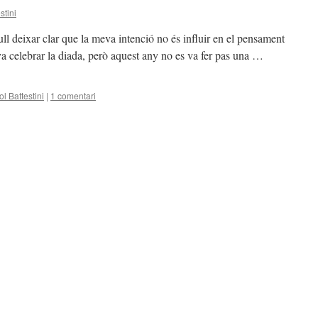
stini
ull deixar clar que la meva intenció no és influir en el pensament
va celebrar la diada, però aquest any no es va fer pas una …
ol Battestini
|
1 comentari