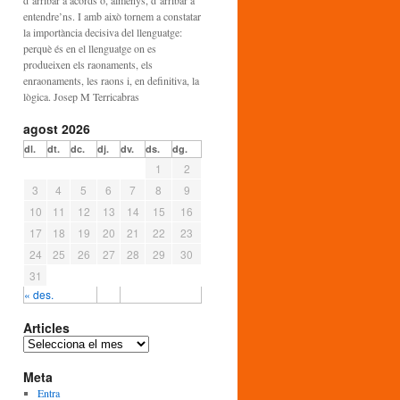
d’arribar a acords o, almenys, d’arribar a
entendre’ns. I amb això tornem a constatar
la importància decisiva del llenguatge:
perquè és en el llenguatge on es
produeixen els raonaments, els
enraonaments, les raons i, en definitiva, la
lògica. Josep M Terricabras
agost 2026
dl.
dt.
dc.
dj.
dv.
ds.
dg.
1
2
3
4
5
6
7
8
9
10
11
12
13
14
15
16
17
18
19
20
21
22
23
24
25
26
27
28
29
30
31
« des.
Articles
A
r
Meta
t
i
Entra