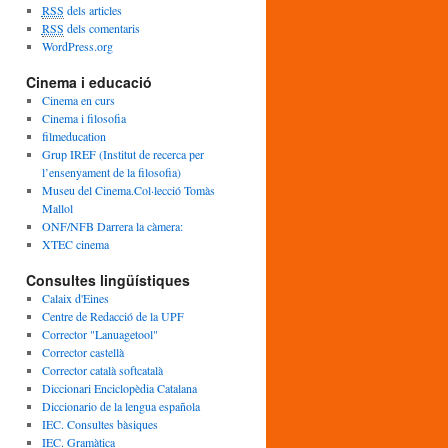
c
RSS
dels articles
l
RSS
dels comentaris
e
WordPress.org
s
Cinema i educació
Cinema en curs
Cinema i filosofia
filmeducation
Grup IREF (Institut de recerca per
l’ensenyament de la filosofia)
Museu del Cinema.Col·lecció Tomàs
Mallol
ONF/NFB Darrera la càmera:
XTEC cinema
Consultes lingüístiques
Calaix d'Eines
Centre de Redacció de la UPF
Corrector "Lanuagetool"
Corrector castellà
Corrector català softcatalà
Diccionari Enciclopèdia Catalana
Diccionario de la lengua española
IEC. Consultes bàsiques
IEC. Gramàtica