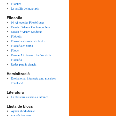
Filoética
La tertúlia del quart pis
Filosofia
10 Al·legories Filosòfiques
Escola d’Atenes Contemporània
Escola d’Atenes Moderna
Filópolis
Filosofia a través dels textos
Filosofia en xarxa
Filotic
Ramon Alcoberro. Història de la
Filosofia
Redes para la ciencia
Hominització
Evoluciona i interpreta amb nosaltres
l’evolució
Literatura
La literatura catalana a internet
Llista de blocs
Ayuda al estudiante
El Café de Ocata