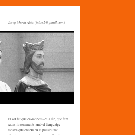
Josep Maria Altés (jaltes2@gmail.com)
El sol fet que en-raonem -és a dir, que fem
raons i raonaments amb el llenguatge-
mostra que creiem en la possibilitat