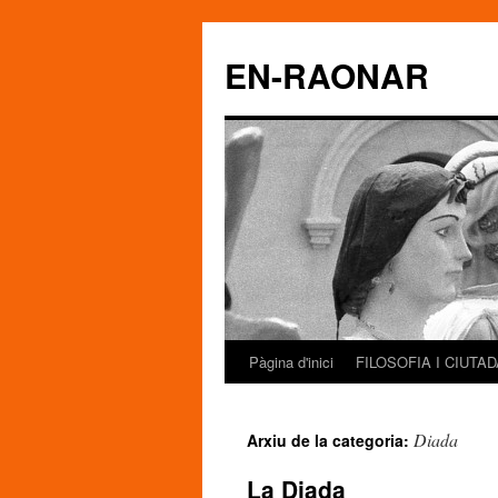
EN-RAONAR
Pàgina d'inici
FILOSOFIA I CIUTA
Vés
al
Diada
Arxiu de la categoria:
contingut
La Diada