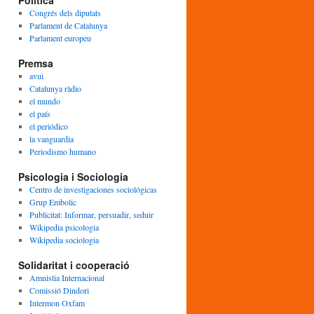
Política
Congrés dels diputats
Parlament de Catalunya
Parlament europeu
Premsa
avui
Catalunya ràdio
el mundo
el país
el periódico
la vanguardia
Periodismo humano
Psicologia i Sociologia
Centro de investigaciones sociológicas
Grup Embolic
Publicitat: Informar, persuadir, seduir
Wikipedia psicologia
Wikipedia sociologia
Solidaritat i cooperació
Amnistia Internacional
Comissió Dindori
Intermon Oxfam