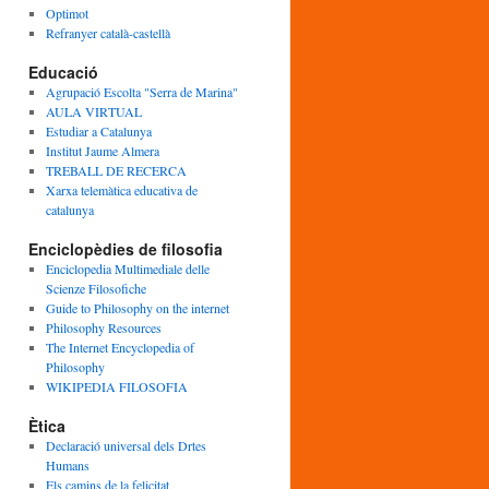
Optimot
Refranyer català-castellà
Educació
Agrupació Escolta "Serra de Marina"
AULA VIRTUAL
Estudiar a Catalunya
Institut Jaume Almera
TREBALL DE RECERCA
Xarxa telemàtica educativa de
catalunya
Enciclopèdies de filosofia
Enciclopedia Multimediale delle
Scienze Filosofiche
Guide to Philosophy on the internet
Philosophy Resources
The Internet Encyclopedia of
Philosophy
WIKIPEDIA FILOSOFIA
Ètica
Declaració universal dels Drtes
Humans
Els camins de la felicitat