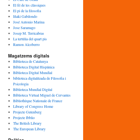
El fil de les clàssiques
El pi de la filosofia
Iñaki Gabilondo
José Antonio Marina
Jose Saramago
Josep M. Terricabras
La tertúlia del quart pis
Ramon Alcoberro
Magatzems digitals
Biblioteca de Catalunya
Biblioteca Digital Hispánica
Biblioteca Digital Mundial
biblioteca digitalitzada de Filosofia i
Psicologia
Biblioteca Mundial Digital
Biblioteca Virtual Miguel de Cervantes
Bibliothèque Nationale de France
Library of Congress Home
Projecte Gutenberg
Projecte Ibblio
The British Library
The European Library