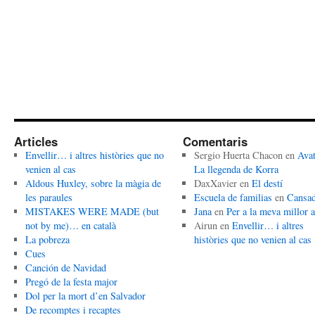
Articles
Comentaris
Envellir… i altres històries que no
Sergio Huerta Chacon
en
Avat
venien al cas
La llegenda de Korra
Aldous Huxley, sobre la màgia de
DaxXavier
en
El destí
les paraules
Escuela de familias
en
Cansa
MISTAKES WERE MADE (but
Jana
en
Per a la meva millor 
not by me)… en català
Airun
en
Envellir… i altres
La pobreza
històries que no venien al cas
Cues
Canción de Navidad
Pregó de la festa major
Dol per la mort d’en Salvador
De recomptes i recaptes