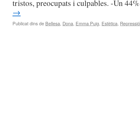
tristos, preocupats i culpables. -Un 4
→
Publicat dins de
Bellesa
,
Dona
,
Emma Puig
,
Estètica
,
Repressió