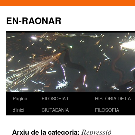
EN-RAONAR
Pàgina
FILOSOFIA I
HISTÒRIA DE LA
Vés
d'inici
CIUTADANIA
FILOSOFIA
al
contingut
Repressió
Arxiu de la categoria: