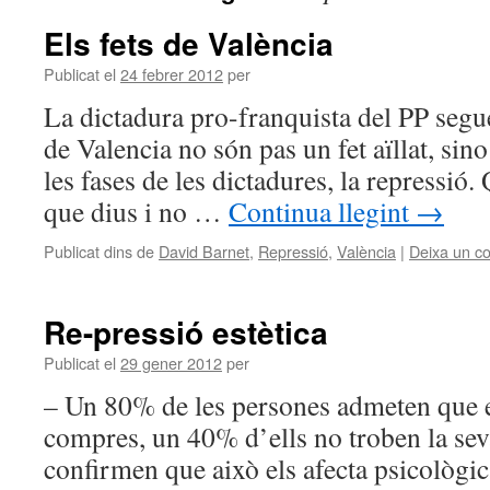
Els fets de València
Publicat el
24 febrer 2012
per
La dictadura pro-franquista del PP segue
de Valencia no són pas un fet aïllat, sin
les fases de les dictadures, la repressió.
que dius i no …
Continua llegint
→
Publicat dins de
David Barnet
,
Repressió
,
València
|
Deixa un c
Re-pressió estètica
Publicat el
29 gener 2012
per
– Un 80% de les persones admeten que e
compres, un 40% d’ells no troben la sev
confirmen que això els afecta psicològic