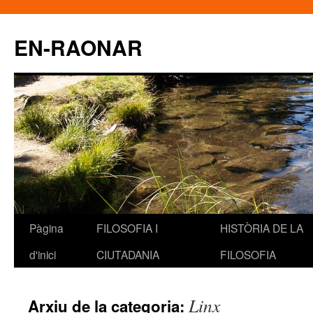
EN-RAONAR
Pàgina
FILOSOFIA I
HISTÒRIA DE LA
Vés
d'inici
CIUTADANIA
FILOSOFIA
al
contingut
Linx
Arxiu de la categoria: