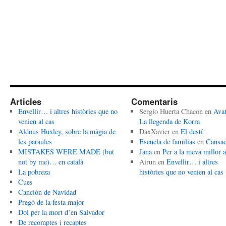
Articles
Comentaris
Envellir… i altres històries que no
Sergio Huerta Chacon
en
Avat
venien al cas
La llegenda de Korra
Aldous Huxley, sobre la màgia de
DaxXavier
en
El destí
les paraules
Escuela de familias
en
Cansa
MISTAKES WERE MADE (but
Jana
en
Per a la meva millor 
not by me)… en català
Airun
en
Envellir… i altres
La pobreza
històries que no venien al cas
Cues
Canción de Navidad
Pregó de la festa major
Dol per la mort d’en Salvador
De recomptes i recaptes