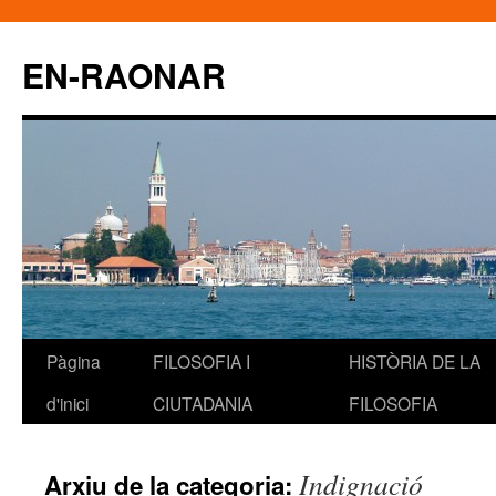
EN-RAONAR
Pàgina
FILOSOFIA I
HISTÒRIA DE LA
Vés
d'inici
CIUTADANIA
FILOSOFIA
al
contingut
Indignació
Arxiu de la categoria: