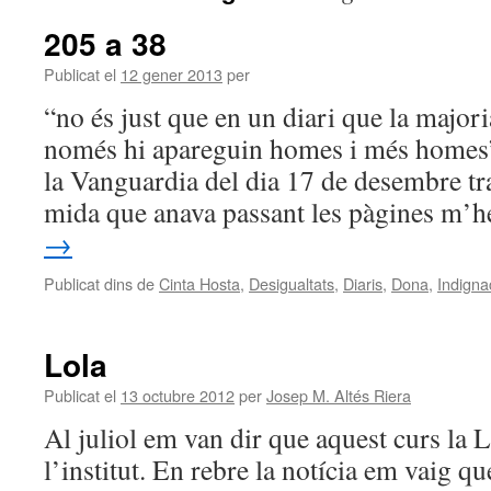
205 a 38
Publicat el
12 gener 2013
per
“no és just que en un diari que la major
només hi apareguin homes i més homes” 
la Vanguardia del dia 17 de desembre tr
mida que anava passant les pàgines m
→
Publicat dins de
Cinta Hosta
,
Desigualtats
,
Diaris
,
Dona
,
Indigna
Lola
Publicat el
13 octubre 2012
per
Josep M. Altés Riera
Al juliol em van dir que aquest curs la L
l’institut. En rebre la notícia em vaig 