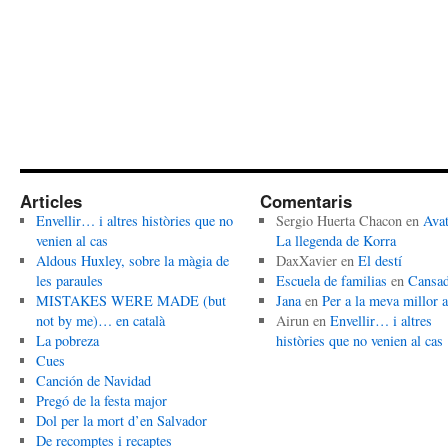
Articles
Comentaris
Envellir… i altres històries que no
Sergio Huerta Chacon
en
Avat
venien al cas
La llegenda de Korra
Aldous Huxley, sobre la màgia de
DaxXavier
en
El destí
les paraules
Escuela de familias
en
Cansa
MISTAKES WERE MADE (but
Jana
en
Per a la meva millor 
not by me)… en català
Airun
en
Envellir… i altres
La pobreza
històries que no venien al cas
Cues
Canción de Navidad
Pregó de la festa major
Dol per la mort d’en Salvador
De recomptes i recaptes