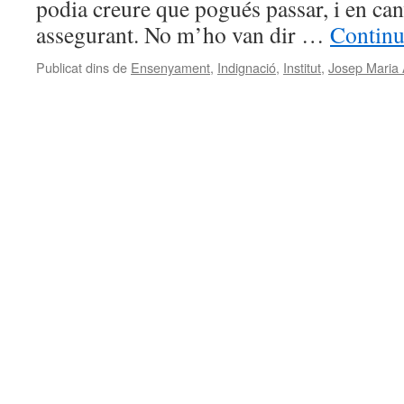
podia creure que pogués passar, i en ca
assegurant. No m’ho van dir …
Continu
Publicat dins de
Ensenyament
,
Indignació
,
Institut
,
Josep Maria 