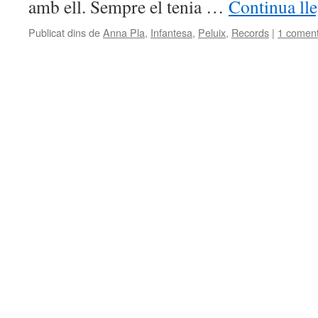
amb ell. Sempre el tenia …
Continua ll
Publicat dins de
Anna Pla
,
Infantesa
,
Peluix
,
Records
|
1 coment