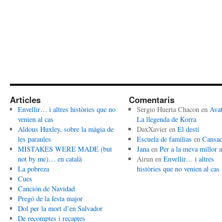
Articles
Comentaris
Envellir… i altres històries que no
Sergio Huerta Chacon
en
Avat
venien al cas
La llegenda de Korra
Aldous Huxley, sobre la màgia de
DaxXavier
en
El destí
les paraules
Escuela de familias
en
Cansa
MISTAKES WERE MADE (but
Jana
en
Per a la meva millor 
not by me)… en català
Airun
en
Envellir… i altres
La pobreza
històries que no venien al cas
Cues
Canción de Navidad
Pregó de la festa major
Dol per la mort d’en Salvador
De recomptes i recaptes