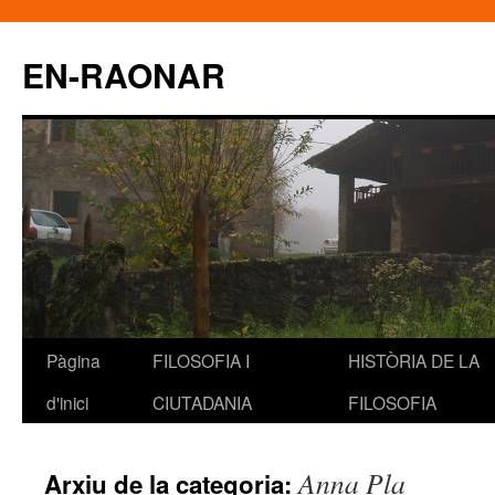
EN-RAONAR
Pàgina
FILOSOFIA I
HISTÒRIA DE LA
Vés
d'inici
CIUTADANIA
FILOSOFIA
al
contingut
Anna Pla
Arxiu de la categoria: