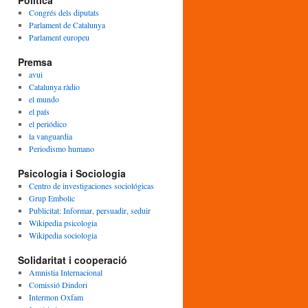
Política
Congrés dels diputats
Parlament de Catalunya
Parlament europeu
Premsa
avui
Catalunya ràdio
el mundo
el país
el periódico
la vanguardia
Periodismo humano
Psicologia i Sociologia
Centro de investigaciones sociológicas
Grup Embolic
Publicitat: Informar, persuadir, seduir
Wikipedia psicologia
Wikipedia sociologia
Solidaritat i cooperació
Amnistia Internacional
Comissió Dindori
Intermon Oxfam