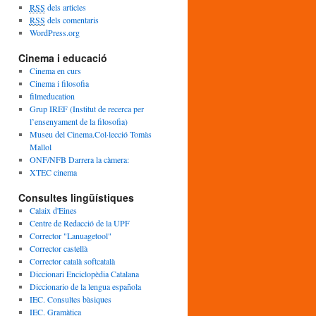
c
RSS
dels articles
l
RSS
dels comentaris
e
WordPress.org
s
Cinema i educació
Cinema en curs
Cinema i filosofia
filmeducation
Grup IREF (Institut de recerca per
l’ensenyament de la filosofia)
Museu del Cinema.Col·lecció Tomàs
Mallol
ONF/NFB Darrera la càmera:
XTEC cinema
Consultes lingüístiques
Calaix d'Eines
Centre de Redacció de la UPF
Corrector "Lanuagetool"
Corrector castellà
Corrector català softcatalà
Diccionari Enciclopèdia Catalana
Diccionario de la lengua española
IEC. Consultes bàsiques
IEC. Gramàtica