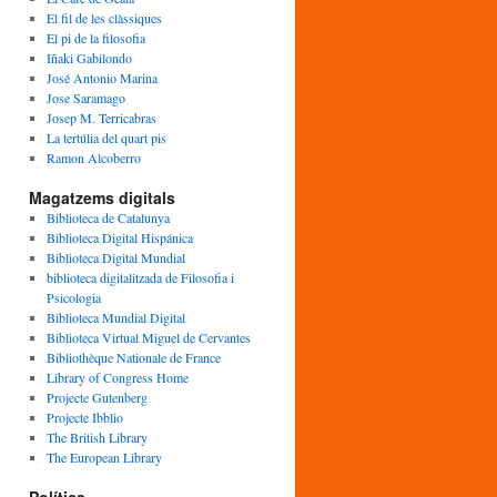
El fil de les clàssiques
El pi de la filosofia
Iñaki Gabilondo
José Antonio Marina
Jose Saramago
Josep M. Terricabras
La tertúlia del quart pis
Ramon Alcoberro
Magatzems digitals
Biblioteca de Catalunya
Biblioteca Digital Hispánica
Biblioteca Digital Mundial
biblioteca digitalitzada de Filosofia i
Psicologia
Biblioteca Mundial Digital
Biblioteca Virtual Miguel de Cervantes
Bibliothèque Nationale de France
Library of Congress Home
Projecte Gutenberg
Projecte Ibblio
The British Library
The European Library