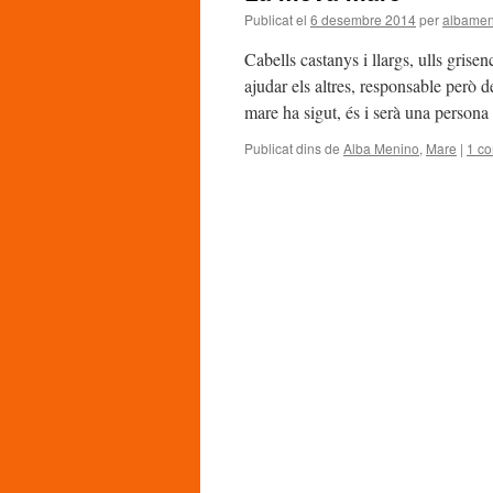
Publicat el
6 desembre 2014
per
albamen
Cabells castanys i llargs, ulls gris
ajudar els altres, responsable però 
mare ha sigut, és i serà una person
Publicat dins de
Alba Menino
,
Mare
|
1 co