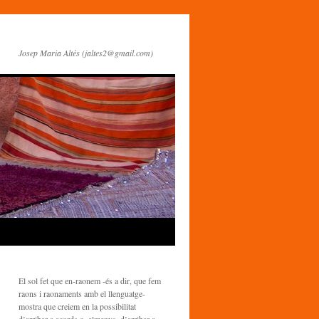
Josep Maria Altés (jaltes2@gmail.com)
El sol fet que en-raonem -és a dir, que fem
raons i raonaments amb el llenguatge-
mostra que creiem en la possibilitat