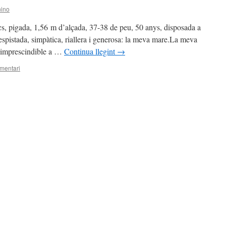
ino
encs, pigada, 1,56 m d’alçada, 37-38 de peu, 50 anys, disposada a
despistada, simpàtica, riallera i generosa: la meva mare.La meva
a imprescindible a …
Continua llegint
→
mentari