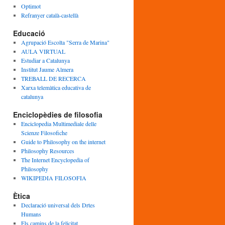
Optimot
Refranyer català-castellà
Educació
Agrupació Escolta "Serra de Marina"
AULA VIRTUAL
Estudiar a Catalunya
Institut Jaume Almera
TREBALL DE RECERCA
Xarxa telemàtica educativa de
catalunya
Enciclopèdies de filosofia
Enciclopedia Multimediale delle
Scienze Filosofiche
Guide to Philosophy on the internet
Philosophy Resources
The Internet Encyclopedia of
Philosophy
WIKIPEDIA FILOSOFIA
Ètica
Declaració universal dels Drtes
Humans
Els camins de la felicitat