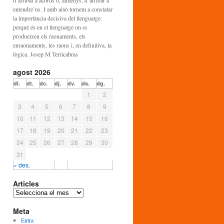
d’arribar a acords o, almenys, d’arribar a
entendre’ns. I amb això tornem a constatar
la importància decisiva del llenguatge:
perquè és en el llenguatge on es
produeixen els raonaments, els
enraonaments, les raons i, en definitiva, la
lògica. Josep M Terricabras
agost 2026
dl.
dt.
dc.
dj.
dv.
ds.
dg.
1
2
3
4
5
6
7
8
9
10
11
12
13
14
15
16
17
18
19
20
21
22
23
24
25
26
27
28
29
30
31
« des.
Articles
A
r
Meta
t
i
Entra