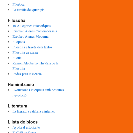
Filoética
La tertúlia del quart pis
Filosofia
10 Al·legories Filosòfiques
Escola d’Atenes Contemporània
Escola d’Atenes Moderna
Filópolis
Filosofia a través dels textos
Filosofia en xarxa
Filotic
Ramon Alcoberro. Història de la
Filosofia
Redes para la ciencia
Hominització
Evoluciona i interpreta amb nosaltres
l’evolució
Literatura
La literatura catalana a internet
Llista de blocs
Ayuda al estudiante
El Café de Ocata