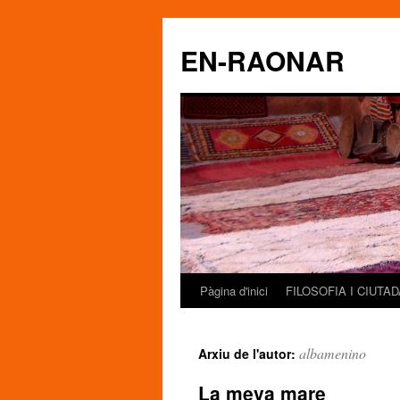
EN-RAONAR
Pàgina d'inici
FILOSOFIA I CIUTA
Vés
al
albamenino
Arxiu de l'autor:
contingut
La meva mare