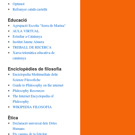
Optimot
Refranyer català-castellà
Educació
Agrupació Escolta "Serra de Marina"
AULA VIRTUAL
Estudiar a Catalunya
Institut Jaume Almera
TREBALL DE RECERCA
Xarxa telemàtica educativa de
catalunya
Enciclopèdies de filosofia
Enciclopedia Multimediale delle
Scienze Filosofiche
Guide to Philosophy on the internet
Philosophy Resources
The Internet Encyclopedia of
Philosophy
WIKIPEDIA FILOSOFIA
Ètica
Declaració universal dels Drtes
Humans
Els camins de la felicitat