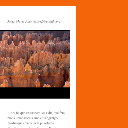
Josep Maria Altés (jaltes2@gmail.com)
El sol fet que en-raonem -és a dir, que fem
raons i raonaments amb el llenguatge-
mostra que creiem en la possibilitat