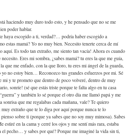
 está haciendo muy duro todo esto, y he pensado que no se me
uien poder hablar.
 te haya escogido a ti, verdad?… podría haber escogido a
omo estas mamá? Yo no muy bien. Necesito tenerte cerca de mí
o aquí. Es todo tan extraño, me siento tan vacía! Ahora es cuando
 necesito. Eres mi sombra, ¿sabes mamá? tu eres la que me guía,
 la que me enfado, con la que lloro, tu eres mi ángel de la guarda,
o yo no estoy bien… Reconozco tus grandes esfuerzos por mi. Sé
de mi y te prometo que dentro de poco volveré, dentro de muy
ario, sonríe! (sé que estás triste porque te falta algo en tu casa
 “guerra” y también lo sé porque el otro día me llamó papá y me
sa sonrisa que me regalabas cada mañana, vale? Te quiero
 muy extraño que te lo diga por aquí porque nunca te lo
e pienso sobre ti (porque ya sabes que no soy muy mimosa). Sabes
 estiré en la cama y cerré los ojos y me sentí más rara, estaba
el pecho… y sabes por qué? Porque me imaginé la vida sin ti,