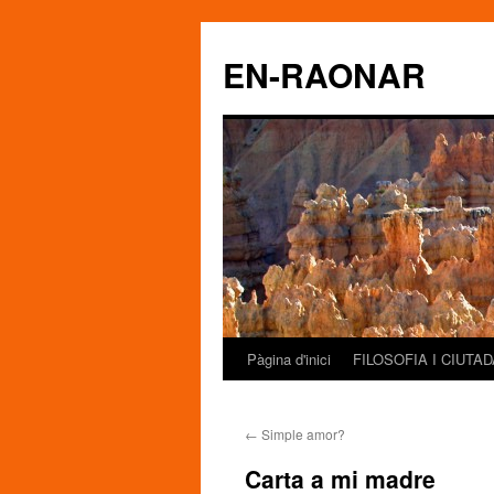
EN-RAONAR
Pàgina d'inici
FILOSOFIA I CIUTA
Vés
al
←
Simple amor?
contingut
Carta a mi madre