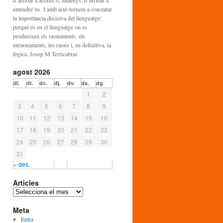
d’arribar a acords o, almenys, d’arribar a
entendre’ns. I amb això tornem a constatar
la importància decisiva del llenguatge:
perquè és en el llenguatge on es
produeixen els raonaments, els
enraonaments, les raons i, en definitiva, la
lògica. Josep M Terricabras
agost 2026
dl.
dt.
dc.
dj.
dv.
ds.
dg.
1
2
3
4
5
6
7
8
9
10
11
12
13
14
15
16
17
18
19
20
21
22
23
24
25
26
27
28
29
30
31
« des.
Articles
A
r
Meta
t
i
Entra