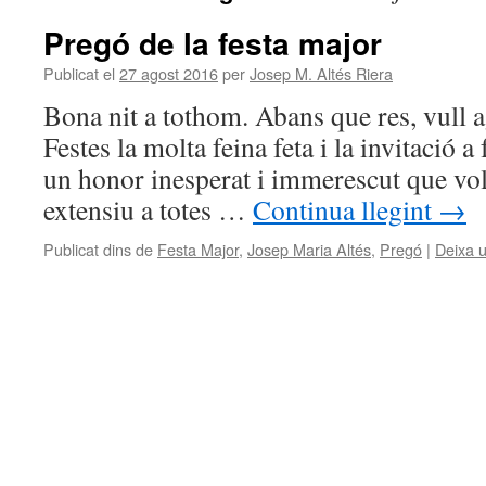
Pregó de la festa major
Publicat el
27 agost 2016
per
Josep M. Altés Riera
Bona nit a tothom. Abans que res, vull a
Festes la molta feina feta i la invitació a
un honor inesperat i immerescut que vol
extensiu a totes …
Continua llegint
→
Publicat dins de
Festa Major
,
Josep Maria Altés
,
Pregó
|
Deixa 