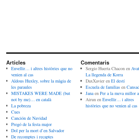
Articles
Comentaris
Envellir… i altres històries que no
Sergio Huerta Chacon
en
Avat
venien al cas
La llegenda de Korra
Aldous Huxley, sobre la màgia de
DaxXavier
en
El destí
les paraules
Escuela de familias
en
Cansa
MISTAKES WERE MADE (but
Jana
en
Per a la meva millor 
not by me)… en català
Airun
en
Envellir… i altres
La pobreza
històries que no venien al cas
Cues
Canción de Navidad
Pregó de la festa major
Dol per la mort d’en Salvador
De recomptes i recaptes