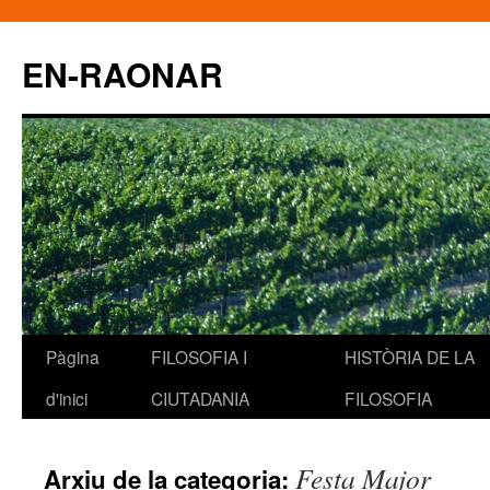
EN-RAONAR
Pàgina
FILOSOFIA I
HISTÒRIA DE LA
Vés
d'inici
CIUTADANIA
FILOSOFIA
al
contingut
Festa Major
Arxiu de la categoria: