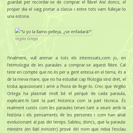
guardat per recordar-se de comprar el llibre! Així doncs, el
proper dia el vaig portar a classe i entre tots vam fullejar-lo
una estona.
Virgilio Ortega
Finalment, vull animar a tots els interessats,com jo, en
l’etimologia de les paraules a comprar-se aquest llibre. Cal
tenir en compte que no és per a gent entesa en el tema, és a
dir la meva mare, que no ha estudiat cap filologia sinó dret, el
troba apassionant i amè a l’hora de llegir-lo. Crec que Virgilio
Ortega ha plasmat molt bé el perquè de cada paraula,
explicant-hi tant la part històrica com la part tècnica. És
realment curiós com les paraules tenen tant a veure amb la
història i els pensaments de les persones i com han anat
evolucionant al pas del temps. Sabíeu, doncs, que la paraula:
ministre (en llatí
minister
) prové del nom que rebia l’esclau