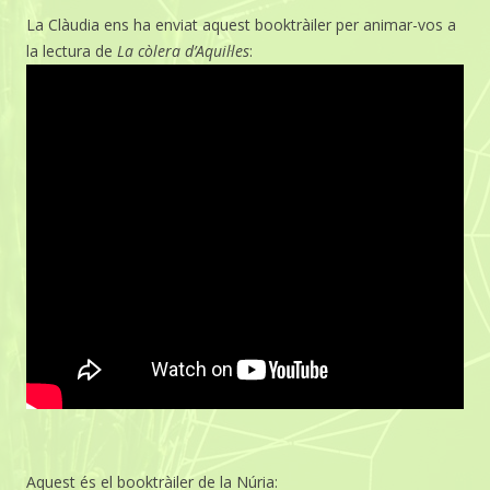
La Clàudia ens ha enviat aquest booktràiler per animar-vos a
la lectura de
La còlera d’Aquil·les
:
Aquest és el booktràiler de la Núria: