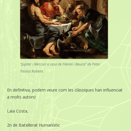
“Júpiter i Mercuri a casa de Filemó i Baucis” de Peter
Paulus Rubens
En definitiva, podem veure com les clàssiques han influenciat
a molts autors!
Laia Costa,
2n de Batxillerat Humanístic