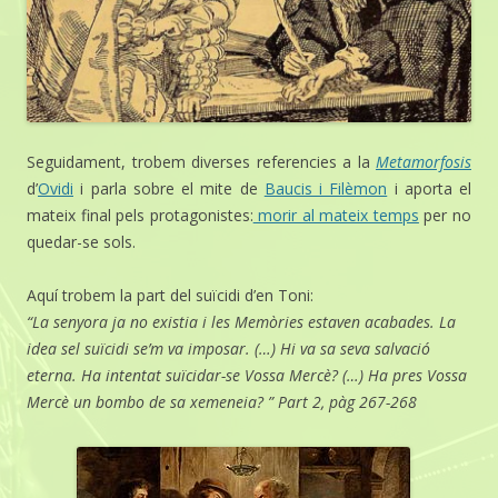
Seguidament, trobem diverses referencies a la
Metamorfosis
d’
Ovidi
i parla sobre el mite de
Baucis i Filèmon
i aporta el
mateix final pels protagonistes:
morir al mateix temps
per no
quedar-se sols.
Aquí trobem la part del suïcidi d’en Toni:
“La senyora ja no existia i les Memòries estaven acabades. La
idea sel suïcidi se’m va imposar. (…) Hi va sa seva salvació
eterna. Ha intentat suïcidar-se Vossa Mercè? (…) Ha pres Vossa
Mercè un bombo de sa xemeneia? ” Part 2, pàg 267-268