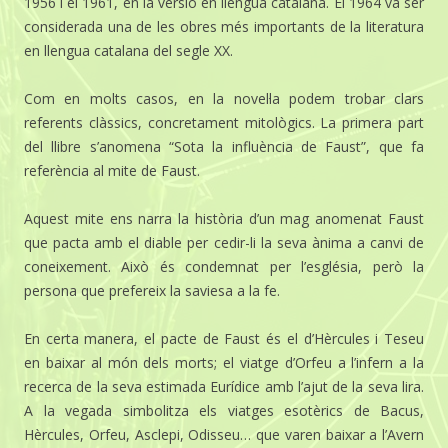
1956 i el 1961, en la versió en llengua catalana. El 1964 va ser
considerada una de les obres més importants de la literatura
en llengua catalana del segle XX.
Com en molts casos, en la novel·la podem trobar clars
referents clàssics, concretament mitològics. La primera part
del llibre s’anomena “Sota la influència de Faust”, que fa
referència al mite de Faust.
Aquest mite ens narra la història d’un mag anomenat Faust
que pacta amb el diable per cedir-li la seva ànima a canvi de
coneixement. Això és condemnat per l’església, però la
persona que prefereix la saviesa a la fe.
En certa manera, el pacte de Faust és el d’Hèrcules i Teseu
en baixar al món dels morts; el viatge d’Orfeu a l’infern a la
recerca de la seva estimada Eurídice amb l’ajut de la seva lira.
A la vegada simbolitza els viatges esotèrics de Bacus,
Hèrcules, Orfeu, Asclepi, Odisseu… que varen baixar a l’Avern