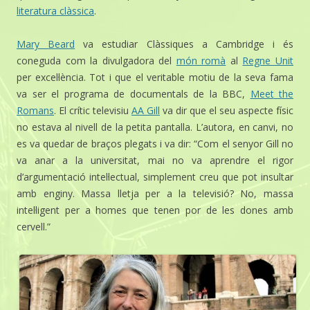
literatura clàssica
.
Mary
Beard
va estudiar Clàssiques a Cambridge i és
coneguda com la divulgadora del
món romà
al
Regne Unit
per excel·lència. Tot i que el veritable motiu de la seva fama
va ser el programa de documentals de la BBC,
Meet
the
Romans
. El crític televisiu
AA
Gill
va dir que el seu aspecte físic
no estava al nivell de
la petita pantalla
. L’autora, en canvi, no
es va quedar de braços plegats i va dir: “Com el senyor
Gill
no
va anar a la universitat, mai no va aprendre el rigor
d’argumentació intel·lectual, simplement creu que pot insultar
amb enginy. Massa lletja per a la televisió? No, massa
intel·ligent per a homes que tenen por de les dones amb
cervell.”