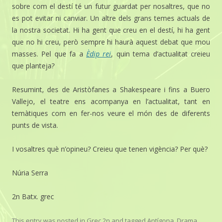
sobre com el destí té un futur guardat per nosaltres, que no
es pot evitar ni canviar. Un altre dels grans temes actuals de
la nostra societat. Hi ha gent que creu en el destí, hi ha gent
que no hi creu, però sempre hi haurà aquest debat que mou
masses. Pel que fa a
Èdip rei
, quin tema d’actualitat creieu
que planteja?
Resumint, des de Aristòfanes a Shakespeare i fins a Buero
Vallejo, el teatre ens acompanya en l’actualitat, tant en
temàtiques com en fer-nos veure el món des de diferents
punts de vista.
I vosaltres què n’opineu? Creieu que tenen vigència? Per què?
Núria Serra
2n Batx. grec
This entry was posted in
Grec 2n
and tagged
Antígona
,
Drama
,