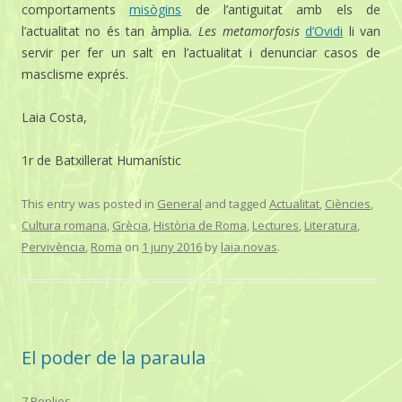
comportaments
misògins
de l’antiguitat amb els de
l’actualitat no és tan àmplia
. Les metamorfosis
d’Ovidi
li van
servir per fer un salt en l’actualitat i denunciar casos de
masclisme exprés.
Laia Costa,
1r de Batxillerat Humanístic
This entry was posted in
General
and tagged
Actualitat
,
Ciències
,
Cultura romana
,
Grècia
,
Història de Roma
,
Lectures
,
Literatura
,
Pervivència
,
Roma
on
1 juny 2016
by
laia.novas
.
El poder de la paraula
7 Replies