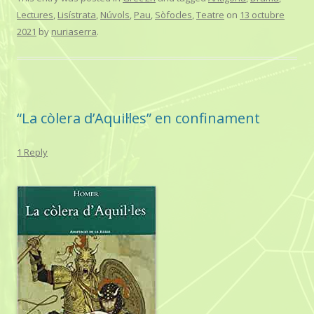
Lectures
,
Lisístrata
,
Núvols
,
Pau
,
Sòfocles
,
Teatre
on
13 octubre
2021
by
nuriaserra
.
“La còlera d’Aquil·les” en confinament
1 Reply