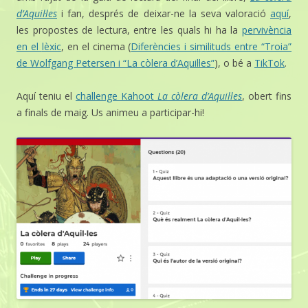
d’Aquil·les
i fan, després de deixar-ne la seva valoració
aquí
,
les propostes de lectura, entre les quals hi ha la
pervivència
en el
lèxic
, en el cinema (
Diferències i similituds entre “Troia”
de Wolfgang Petersen i “La còlera d’Aquil·les”
), o bé a
TikTok
.
Aquí teniu el
challenge Kahoot
La còlera d’Aquil·les
, obert fins
a finals de maig. Us animeu a participar-hi!