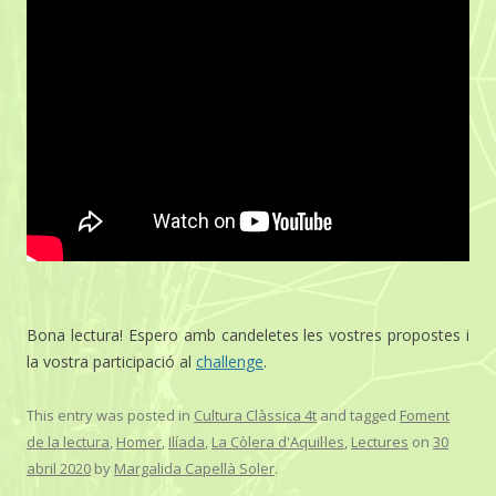
Bona lectura! Espero amb candeletes les vostres propostes i
la vostra participació al
challenge
.
This entry was posted in
Cultura Clàssica 4t
and tagged
Foment
de la lectura
,
Homer
,
Ilíada
,
La Còlera d'Aquil·les
,
Lectures
on
30
abril 2020
by
Margalida Capellà Soler
.