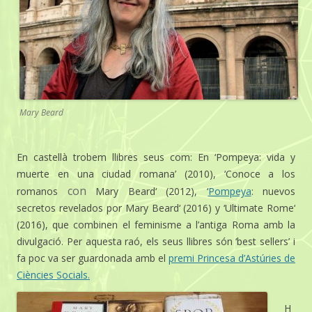
Mary Beard
En castellà trobem llibres seus com: En ‘
Pompeya
: vida
y
muerte
en una
ciudad
romana’ (2010), ‘
Conoce
a
los
con
romanos
Mary
Beard
‘ (2012), ‘
Pompeya
:
nuevos
secretos
revelados
por
Mary
Beard
‘ (2016)
y
‘
Ultimate
Rome
‘
(2016), que combinen el feminisme a l’antiga Roma amb la
divulgació. Per aquesta raó, els seus llibres són ‘best sellers’ i
fa poc va ser guardonada amb el
premi Princesa d’Astúries de
Ciències Socials.
H