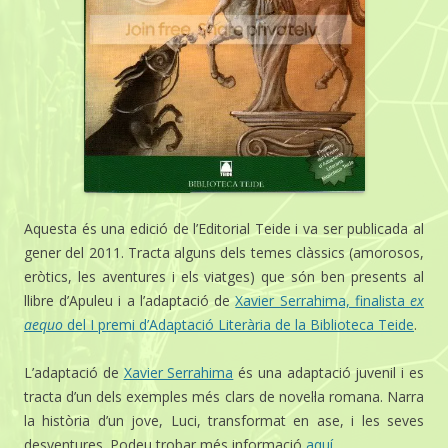
Aquesta és una edició de l’Editorial Teide i va ser publicada al
gener del 2011. Tracta alguns dels temes clàssics (amorosos,
eròtics, les aventures i els viatges) que són ben presents al
llibre d’Apuleu i a l’adaptació de
Xavier Serrahima, finalista
ex
aequo
del I premi d’Adaptació Literària de la Biblioteca Teide
.
L’adaptació de
Xavier Serrahima
és una adaptació juvenil i es
tracta d’un dels exemples més clars de novel·la romana. Narra
la història d’un jove, Luci, transformat en ase, i les seves
desventures. Podeu trobar més informació
aquí.