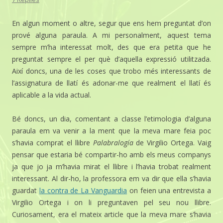
En algun moment o altre, segur que ens hem preguntat d’on
prové alguna paraula. A mi personalment, aquest tema
sempre m’ha interessat molt, des que era petita que he
preguntat sempre el per què d’aquella expressió utilitzada.
Així doncs, una de les coses que trobo més interessants de
l’assignatura de llatí és adonar-me que realment el llatí és
aplicable a la vida actual.
Bé doncs, un dia, comentant a classe l’etimologia d’alguna
paraula em va venir a la ment que la meva mare feia poc
s’havia comprat el llibre
Palabralogía
de Virgilio Ortega. Vaig
pensar que estaria bé compartir-ho amb els meus companys
ja que jo ja m’havia mirat el llibre i l’havia trobat realment
interessant. Al dir-ho, la professora em va dir que ella s’havia
guardat
la contra de La Vanguardia
on feien una entrevista a
Virgilio Ortega i on li preguntaven pel seu nou llibre.
Curiosament, era el mateix article que la meva mare s’havia