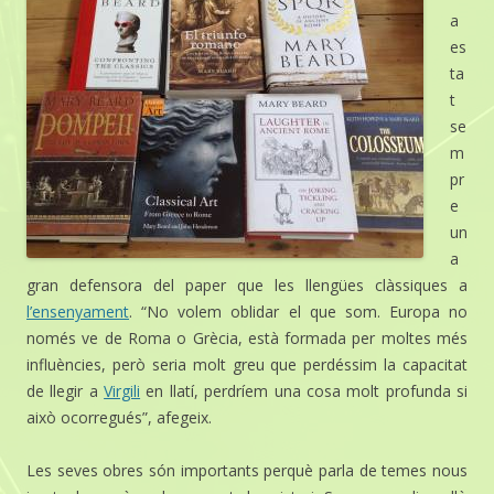
a
es
ta
t
se
m
pr
e
un
a
gran defensora del paper que les llengües clàssiques a
l’ensenyament
. “No volem oblidar el que som. Europa no
només ve de Roma o Grècia, està formada per moltes més
influències, però seria molt greu que perdéssim la capacitat
de llegir a
Virgili
en llatí, perdríem una cosa molt profunda si
això ocorregués”, afegeix.
Les seves obres són importants perquè parla de temes nous