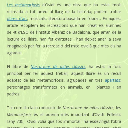
Les metamorfosis
d’Ovidi és una obra que ha estat molt
recreada a tot arreu al llarg de la història; podem trobar
obres d’art
, musicals, literatura basada en l’obra… En aquest
article recopilem les recreacions que han creat els alumnes
de 4t d’ESO de l’Institut Albéniz de Badalona, que arran de la
lectura del llibre, han fet d’artistes i han deixat anar la seva
imaginació per fer la recreació del mite ovidià que més els ha
agradat.
El llibre de
Narracions de mites clàssics
,
ha estat la font
principal per fer aquest treball; aquest llibre és un recull
adaptat de les metamorfosis, agrupades en tres
apartats
:
personatges transformats en animals, en plantes i en
pedres.
Tal com diu la introducció de
Narracions de mites clàssics
, les
Metamorfosis
és el poema més important d’Ovidi. Enllestit
l’any 7dC, Ovidi volia que fos immortal i ha esdevingut l’obra