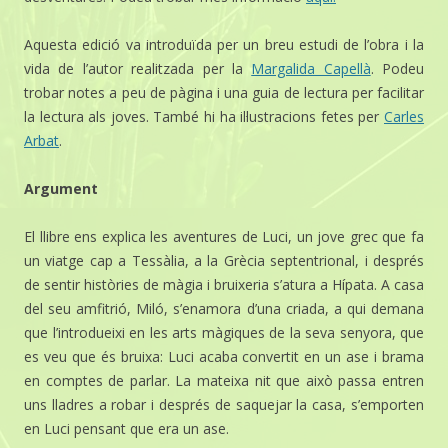
Aquesta edició va introduïda per un breu estudi de l’obra i la
vida de l’autor realitzada per la
Margalida Capellà
. Podeu
trobar notes a peu de pàgina i una guia de lectura per facilitar
la lectura als joves. També hi ha il·lustracions fetes per
Carles
Arbat
.
Argument
El llibre ens explica les aventures de Luci, un jove grec que fa
un viatge cap a Tessàlia, a la Grècia septentrional, i després
de sentir històries de màgia i bruixeria s’atura a Hípata. A casa
del seu amfitrió, Miló, s’enamora d’una criada, a qui demana
que l’introdueixi en les arts màgiques de la seva senyora, que
es veu que és bruixa: Luci acaba convertit en un ase i brama
en comptes de parlar. La mateixa nit que això passa entren
uns lladres a robar i després de saquejar la casa, s’emporten
en Luci pensant que era un ase.