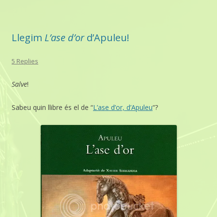
Llegim
L’ase d’or
d’Apuleu!
5 Replies
Salve
!
Sabeu quin llibre és el de “
L’ase d’or, d’Apuleu
“?