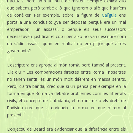
i actuals, però amb un punt de misteri. Sempre explica allò
que sabem, però també allò que ignorem o allò que hauríem
de conèixer. Per exemple, sobre la figura de
Calígula
ens
porta a una conclusió: ¿Va ser deposat perquè era un mal
emperador i un assassí, o perquè els seus successors
necessitaven justificar el cop i per això ho van descriure com
un sàdic assassí quan en realitat no era pitjor que altres
governants?
L’escriptora ens apropa al món romà, però també al present.
Ella diu: ” Les comparacions directes entre Roma i nosaltres
no tenen sentit, és un món molt diferent en massa sentits.
Però, d’altra banda, crec que si un pensa per exemple en la
forma en què Roma va debatre problemes com les llibertats
civils, el concepte de ciutadania, el terrorisme o els drets de
l’individu crec que si enriqueix la forma en què mirem al
present. ”
L’objectiu de
Beard
era evidenciar que la diferència entre els