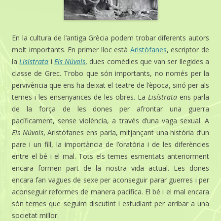
En la cultura de l’antiga Grècia podem trobar diferents autors
molt importants. En primer lloc està
Aristòfanes
, escriptor de
la
Lisístrata
i
Els Núvols
, dues comèdies que van ser llegides a
classe de Grec. Trobo que són importants, no només per la
pervivència que ens ha deixat el teatre de l’època, sinó per als
temes i les ensenyances de les obres. La
Lisístrata
ens parla
de la força de les dones per afrontar una guerra
pacíficament, sense violència, a través d’una vaga sexual. A
Els Núvols
, Aristòfanes ens parla, mitjançant una història d’un
pare i un fill, la importància de l’oratòria i de les diferències
entre el bé i el mal. Tots els temes esmentats anteriorment
encara formen part de la nostra vida actual. Les dones
encara fan vagues de sexe per aconseguir parar guerres i per
aconseguir reformes de manera pacífica. El bé i el mal encara
són temes que seguim discutint i estudiant per arribar a una
societat millor.