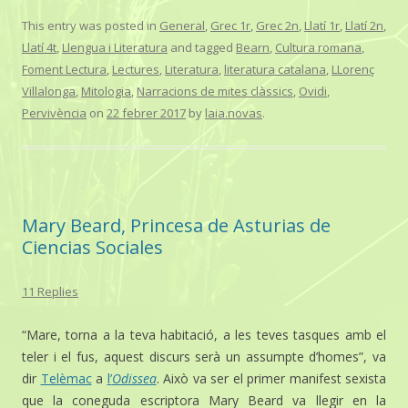
This entry was posted in
General
,
Grec 1r
,
Grec 2n
,
Llatí 1r
,
Llatí 2n
,
Llatí 4t
,
Llengua i Literatura
and tagged
Bearn
,
Cultura romana
,
Foment Lectura
,
Lectures
,
Literatura
,
literatura catalana
,
LLorenç
Villalonga
,
Mitologia
,
Narracions de mites clàssics
,
Ovidi
,
Pervivència
on
22 febrer 2017
by
laia.novas
.
Mary Beard, Princesa de Asturias de
Ciencias Sociales
11 Replies
“Mare, torna a la teva habitació, a les teves tasques amb el
teler i el fus, aquest discurs serà un assumpte d’homes”, va
dir
Telèmac
a
l’
Odissea
. Això va ser el primer manifest sexista
que la coneguda escriptora
Mary
Beard
va llegir en la