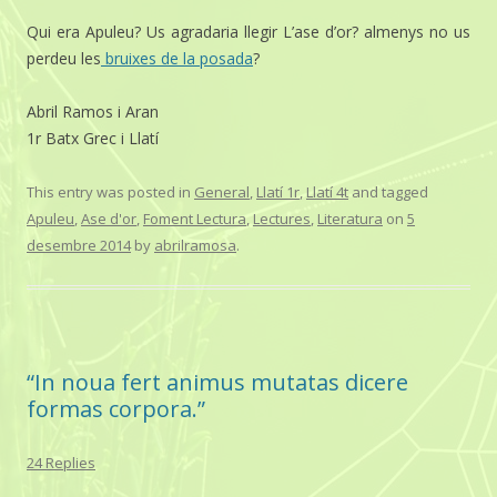
Qui era Apuleu? Us agradaria llegir L’ase d’or? almenys no us
perdeu les
bruixes de la posada
?
Abril Ramos i Aran
1r Batx Grec i Llatí
This entry was posted in
General
,
Llatí 1r
,
Llatí 4t
and tagged
Apuleu
,
Ase d'or
,
Foment Lectura
,
Lectures
,
Literatura
on
5
desembre 2014
by
abrilramosa
.
“In noua fert animus mutatas dicere
formas corpora.”
24 Replies