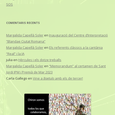
SOS
COMENTARIS RECENTS
Margalida Capellà Soler
en
Inauguració del Centre d’Interpretació
“Blandae Ciutat Romana”
Margalida Capellà Soler
en
Els referents clàssics a la cantània
“Real” i la IA
julia
en
Hèrcules i els dotze treballs
Margalida Capellà Soler
en
“Memorandum” al certamen de Sant
Jordi IPM i Premià de Mar 2023
Carla Gallego
en
Vine a
Baetulo
amb els de tercer!