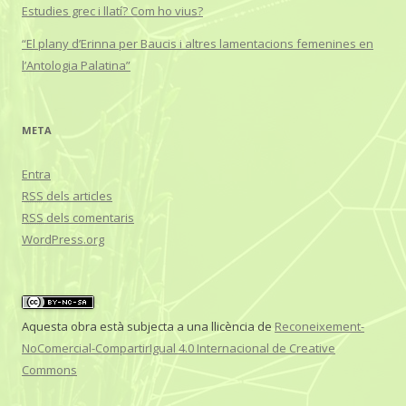
Estudies grec i llatí? Com ho vius?
“El plany d’Erinna per Baucis i altres lamentacions femenines en
l’Antologia Palatina”
META
Entra
RSS
dels articles
RSS
dels comentaris
WordPress.org
Aquesta obra està subjecta a una llicència de
Reconeixement-
NoComercial-CompartirIgual 4.0 Internacional de Creative
Commons