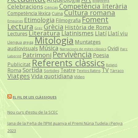
Blogosfera
Competència literària
Celebracions
Ciències
Cultura romana
Competència lèxica
Cuina
Foment
Etimologia
Filmografia
Empúries
Lectura
Grècia
Història de Roma
Grec
Literatura
Llatinismes
Llatí
Llatí viu
Lectures
Mitologia
Muntatges
Llengua grega
Música
audiovisuals
Ovidi
Narracions de mites clàssics
Parc
Pervivència
Patrimoni
Poesia
Laberint
Referents clàssics
Publicitat
Religió
Sortida
TV
Roma
Teatre
Sortides
Textos llatins
Tàrraco
Viatges
Vida quotidiana
Vídeo
EL FIL DE LES CLÀSSIQUES
Nou curs d’estiu de la SCEC
Jana de la Peña de l’IPM guanya el Premi Núria Tudela i Penya
2023