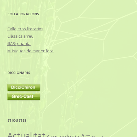
COL·LABORACIONS
Callejeros literarios
Clàssics arreu
illARgonauta
Músiques de mar enfora
DICCIONARIS
ETIQUETES
Actualitat
Art
Arqueologia