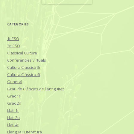
CATEGORIES
1r ESO
2n ESO
Classical Culture
Conferències virtuals
Cultura Clàssica 3r
Cultura Clàssica 4t
General
Grau de Ciències de l'Antiguitat
Grec 1r
Grec 2n
Llatí 1r
Llatí 2n
Llatí 4t
Llengua i Literatura