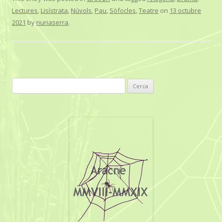
Lectures
,
Lisístrata
,
Núvols
,
Pau
,
Sòfocles
,
Teatre
on
13 octubre
2021
by
nuriaserra
.
C
e
r
c
a
: