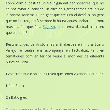
sobre com el destí té un futur guardat per nosaltres, que no
es pot evitar ni canviar. Un altre dels grans temes actuals de
la nostra societat. Hi ha gent que creu en el destí, hi ha gent
que no hi creu, però sempre hi haurà aquest debat que mou
masses. Pel que fa a
Èdip rei
, quin tema d’actualitat creieu
que planteja?
Resumint, des de Aristòfanes a Shakespeare i fins a Buero
Vallejo, el teatre ens acompanya en l’actualitat, tant en
temàtiques com en fer-nos veure el món des de diferents
punts de vista.
I vosaltres què n’opineu? Creieu que tenen vigència? Per què?
Núria Serra
2n Batx. grec
This entry was posted in
Grec 2n
and tagged
Antígona
,
Drama
,