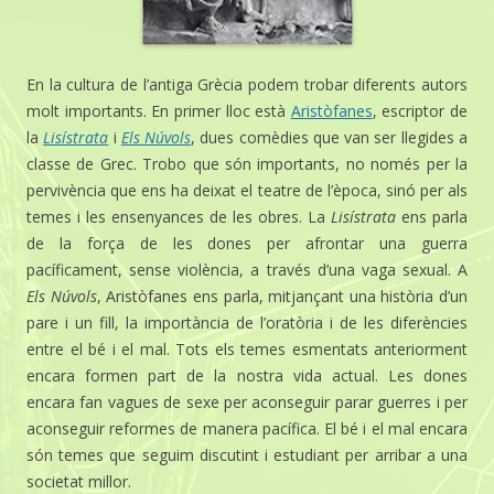
En la cultura de l’antiga Grècia podem trobar diferents autors
molt importants. En primer lloc està
Aristòfanes
, escriptor de
la
Lisístrata
i
Els Núvols
, dues comèdies que van ser llegides a
classe de Grec. Trobo que són importants, no només per la
pervivència que ens ha deixat el teatre de l’època, sinó per als
temes i les ensenyances de les obres. La
Lisístrata
ens parla
de la força de les dones per afrontar una guerra
pacíficament, sense violència, a través d’una vaga sexual. A
Els Núvols
, Aristòfanes ens parla, mitjançant una història d’un
pare i un fill, la importància de l’oratòria i de les diferències
entre el bé i el mal. Tots els temes esmentats anteriorment
encara formen part de la nostra vida actual. Les dones
encara fan vagues de sexe per aconseguir parar guerres i per
aconseguir reformes de manera pacífica. El bé i el mal encara
són temes que seguim discutint i estudiant per arribar a una
societat millor.