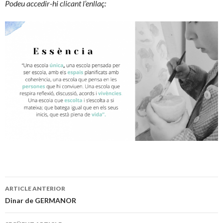
Podeu accedir-hi clicant l’enllaç:
ARTICLE ANTERIOR
Navegació
Dinar de GERMANOR
pels