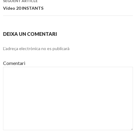
SEGÜENT ARTICLE
articles
Vídeo 20 INSTANTS
DEIXA UN COMENTARI
L'adreça electrònica no es publicarà
Comentari