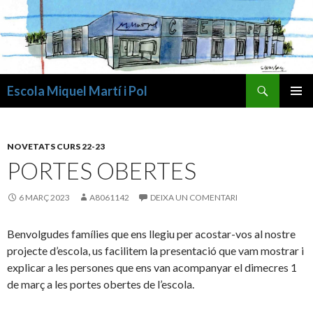
Cerca
Escola Miquel Martí i Pol
VÉS
MENÚ
AL
PRINCI
CONTINGUT
NOVETATS CURS 22-23
PORTES OBERTES
6 MARÇ 2023
A8061142
DEIXA UN COMENTARI
Benvolgudes famílies que ens llegiu per acostar-vos al nostre
projecte d’escola, us facilitem la presentació que vam mostrar i
explicar a les persones que ens van acompanyar el dimecres 1
de març a les portes obertes de l’escola.