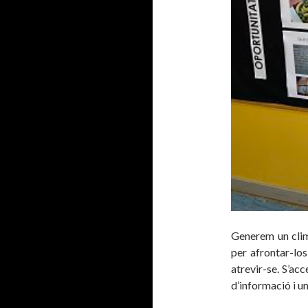
Generem un clim
per afrontar-los
atrevir-se. S’acc
d’informació i u