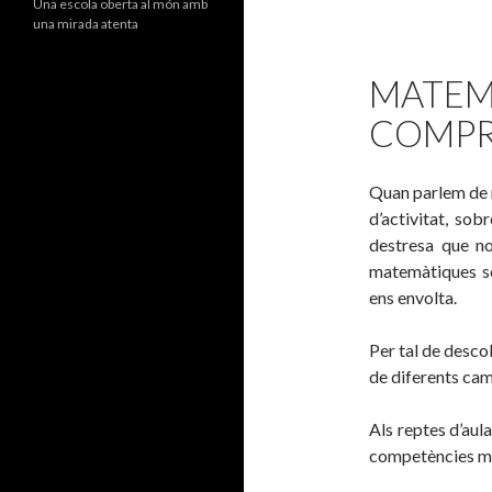
Una escola oberta al món amb
una mirada atenta
MATEM
COMPR
Quan parlem de 
d’activitat, sob
destresa que no
matemàtiques só
ens envolta.
Per tal de desco
de diferents cam
Als reptes d’aul
competències mat