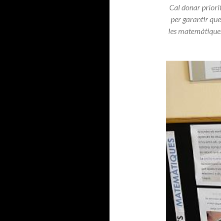
Cal donar priori
per garantir que,
les matemàtiques 