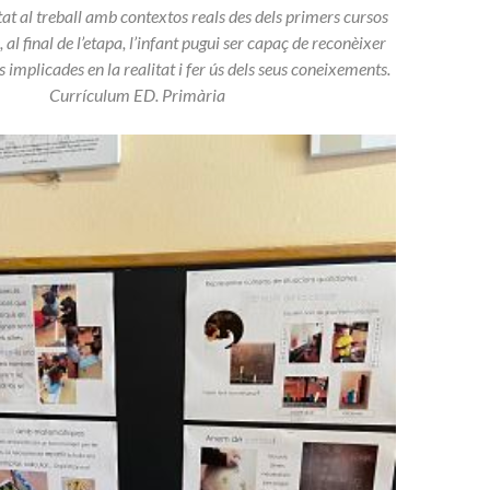
tat al treball amb contextos reals des dels primers cursos
 al final de l’etapa, l’infant pugui ser capaç de reconèixer
implicades en la realitat i fer ús dels seus coneixements.
Currículum ED. Primària