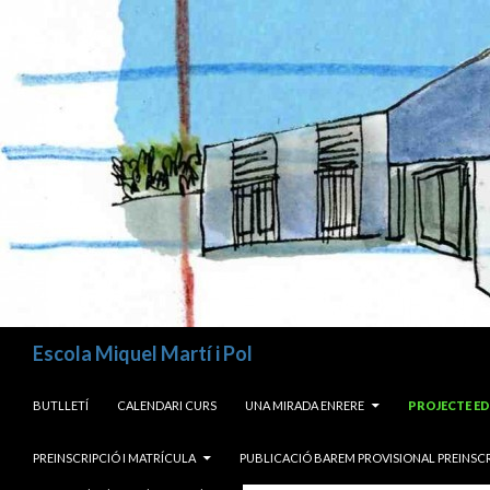
Cerca
Escola Miquel Martí i Pol
VÉS AL CONTINGUT
BUTLLETÍ
CALENDARI CURS
UNA MIRADA ENRERE
PROJECTE E
PREINSCRIPCIÓ I MATRÍCULA
PUBLICACIÓ BAREM PROVISIONAL PREINSCR