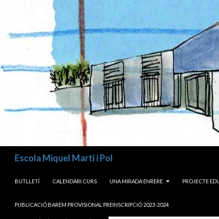
Cerca
Escola Miquel Martí i Pol
VÉS AL CONTINGUT
BUTLLETÍ
CALENDARI CURS
UNA MIRADA ENRERE
PROJECTE ED
PUBLICACIÓ BAREM PROVISIONAL PREINSCRIPCIÓ 2023-2024