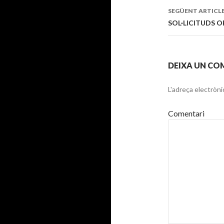
pels
SEGÜENT ARTICL
articles
SOL·LICITUDS 
DEIXA UN CO
L'adreça electròni
Comentari