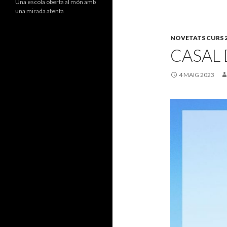
Una escola oberta al món amb
una mirada atenta
NOVETATS CURS 2
CASAL 
4 MAIG 2023