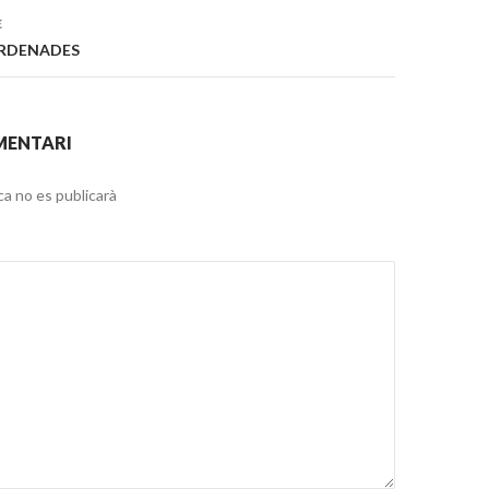
E
ORDENADES
MENTARI
ca no es publicarà