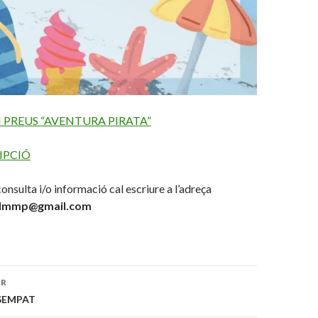
 PREUS “AVENTURA PIRATA”
IPCIÓ
onsulta i/o informació cal escriure a l’adreça
lmmp@gmail.com
OR
ó
SEMPAT