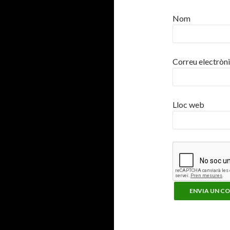
Nom
Correu electròn
Lloc web