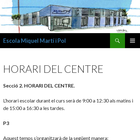
Cerca
Escola Miquel Martí i Pol
VÉS
MENÚ
AL
PRINCI
CONTINGUT
HORARI DEL CENTRE
Secció 2. HORARI DEL CENTRE.
L’horari escolar durant el curs serà de 9:00 a 12:30 als matins i
de 15:00 a 16:30 a les tardes.
P3
Aquest temps s’organitzarà de la següent manera: