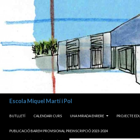
Cerca
Escola Miquel Martí i Pol
VÉS AL CONTINGUT
BUTLLETÍ
CALENDARI CURS
UNA MIRADA ENRERE
PROJECTE ED
PUBLICACIÓ BAREM PROVISIONAL PREINSCRIPCIÓ 2023-2024