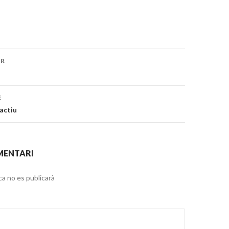
OR
ó
E
actiu
MENTARI
ca no es publicarà