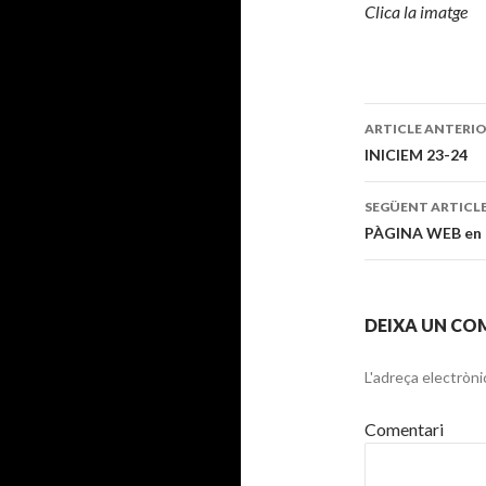
Clica la imatge
ARTICLE ANTERI
Navegaci
INICIEM 23-24
pels
SEGÜENT ARTICL
articles
PÀGINA WEB en 
DEIXA UN CO
L'adreça electròni
Comentari