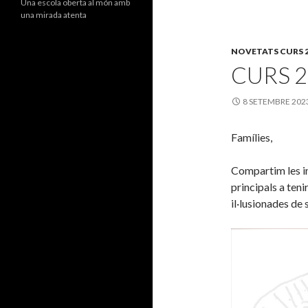
Una escola oberta al món amb
una mirada atenta
NOVETATS CURS 2
CURS 2
8 SETEMBRE 202
Famílies,
Compartim les i
principals a ten
il·lusionades de