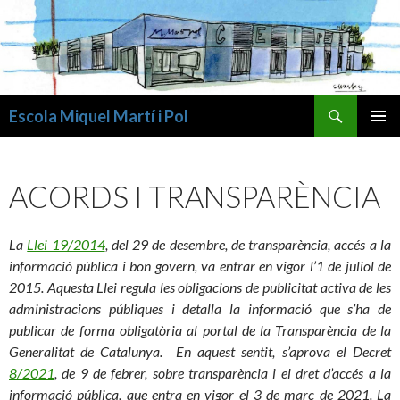
Cerca
Escola Miquel Martí i Pol
VÉS
MENÚ
AL
PRINCI
CONTINGUT
ACORDS I TRANSPARÈNCIA
La
Llei 19/2014
, del 29 de desembre, de transparència, accés a la
informació pública i bon govern, va entrar en vigor l’1 de juliol de
2015. Aquesta Llei regula les obligacions de publicitat activa de les
administracions públiques i detalla la informació que s’ha de
publicar de forma obligatòria al portal de la Transparència de la
Generalitat de Catalunya. En aquest sentit, s’aprova el Decret
8/2021
, de 9 de febrer, sobre transparència i el dret d’accés a la
informació pública, que entra en vigor el 3 de març de 2021. La