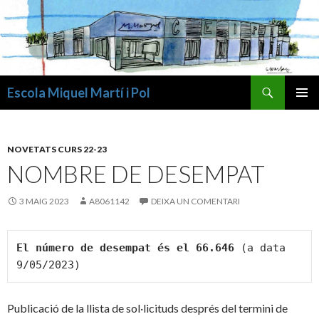
Cerca
Escola Miquel Martí i Pol
VÉS
MENÚ
AL
PRINCI
CONTINGUT
NOVETATS CURS 22-23
NOMBRE DE DESEMPAT
3 MAIG 2023
A8061142
DEIXA UN COMENTARI
El número de desempat és el 66.646 
(a data 
9/05/2023)
Publicació de la llista de sol·licituds després del termini de