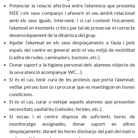
Potenciar la relació afectiva entre l’alumne/a que presenta
NEE i els seus companys i afavorir el seu àmbit relacional
amb els seus iguals. Intervenir, i si cal contenir físicament,
l’alumnat en moments crítics per tal de preservar el correcte
desenvolupament de la dinàmica del grup.
Ajudar l’alumnat en els seus desplaçaments a l’aula i pels
espais del centre en general amb el seu mitjà de mobilitat
(cadira de rodes, caminadors, bastons, etc.).
Donar suport a la higiene personal dels alumnes objecte de
la seva atenció acompanyar WC…).
Si és el cas, tenir cura de les pròtesis que porta l’alumnat:
vetllar pel seu bon ús i procurar que es mantinguin en bones
condicions.
Si és el cas, curar o netejar aquells alumnes que presenten
necessitats sanitàries (vàlvules, ferides, etc.).
Si escau i el centre disposa de suficients hores de
monitoratge assignades, donar suport en altres
desplaçaments: durant les hores d’esbarjo del pati del matí o