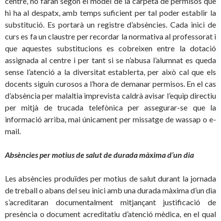
centre, ho faran segon el model de la carpeta de permisos que
hi ha al despatx, amb temps suficient per tal poder establir la
substitució. Es portarà un registre d’absències. Cada inici de
curs es fa un claustre per recordar la normativa al professorat i
que aquestes substitucions es cobreixen entre la dotació
assignada al centre i per tant si se n’abusa l’alumnat es queda
sense l’atenció a la diversitat establerta, per això cal que els
docents siguin curosos a l’hora de demanar permisos. En el cas
d’absència per malaltia imprevista caldrà avisar l’equip directiu
per mitjà de trucada telefònica per assegurar-se que la
informació arriba, mai únicament per missatge de wassap o e-
mail.
Absències per motius de salut de durada màxima d’un dia
Les absències produïdes per motius de salut durant la jornada
de treball o abans del seu inici amb una durada màxima d’un dia
s’acreditaran documentalment mitjançant justificació de
presència o document acreditatiu d’atenció mèdica, en el qual