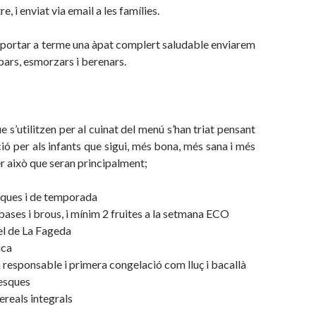
e, i enviat via email a les famílies.
 portar a terme una àpat complert saludable enviarem
ars, esmorzars i berenars.
 s’utilitzen per al cuinat del menú s’han triat pensant
ió per als infants que sigui, més bona, més sana i més
er això que seran principalment;
sques i de temporada
bases i brous, i mínim 2 fruites a la setmana ECO
el de La Fageda
ica
 responsable i primera congelació com lluç i bacallà
resques
ereals integrals