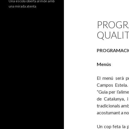
Una escola oberta al món amb
una mirada atenta
PROGR
QUALI
PROGRAMACI
Menús
El menú serà p
Campos Estela. 
“Guia per l’alim
de Catalunya, 
tradicionals amb
acostumant a nou
Un cop feta la p