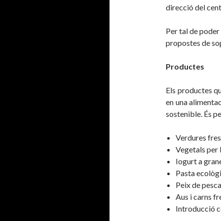
direcció del centr
Per tal de poder
propostes de sop
Productes
Els productes que
en una alimentac
sostenible. És p
Verdures fre
Vegetals per 
Iogurt a gran
Pasta ecològ
Peix de pesca
Aus i carns f
Introducció c