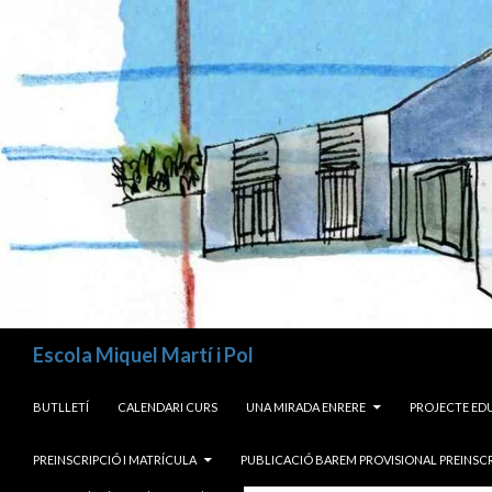
Cerca
Escola Miquel Martí i Pol
VÉS AL CONTINGUT
BUTLLETÍ
CALENDARI CURS
UNA MIRADA ENRERE
PROJECTE ED
PREINSCRIPCIÓ I MATRÍCULA
PUBLICACIÓ BAREM PROVISIONAL PREINSCR