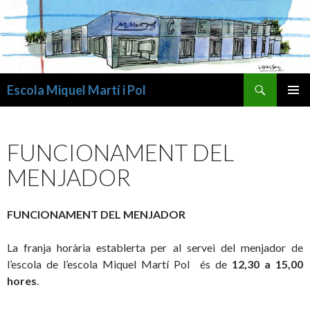
Cerca
Escola Miquel Martí i Pol
VÉS
MENÚ
AL
PRINCI
CONTINGUT
FUNCIONAMENT DEL
MENJADOR
FUNCIONAMENT DEL MENJADOR
La franja horària establerta per al servei del menjador de
l’escola de l’escola Miquel Martí Pol és de
12,30 a 15,00
hores
.