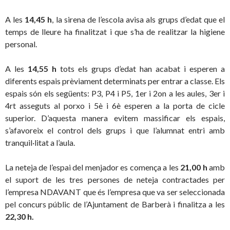
A les
14,45 h
, la sirena de l’escola avisa als grups d’edat que el
temps de lleure ha finalitzat i que s’ha de realitzar la higiene
personal.
A les
14,55 h
tots els grups d’edat han acabat i esperen a
diferents espais prèviament determinats per entrar a classe. Els
espais són els següents: P3, P4 i P5, 1er i 2on a les aules, 3er i
4rt asseguts al porxo i 5è i 6è esperen a la porta de cicle
superior. D’aquesta manera evitem massificar els espais,
s’afavoreix el control dels grups i que l’alumnat entri amb
tranquil·litat a l’aula.
La neteja de l’espai del menjador es comença a les
21,00 h
amb
el suport de les tres persones de neteja contractades per
l’empresa NDAVANT que és l’empresa que va ser seleccionada
pel concurs públic de l’Ajuntament de Barberà i finalitza a les
22,30 h.