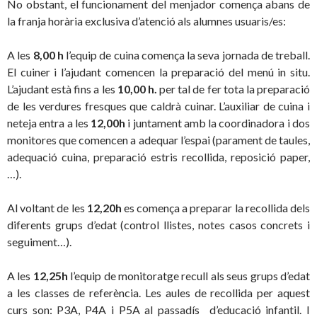
No obstant, el funcionament del menjador comença abans de
la franja horària exclusiva d’atenció als alumnes usuaris/es:
A les
8,00 h
l’equip de cuina comença la seva jornada de treball.
El cuiner i l’ajudant comencen la preparació del menú in situ.
L’ajudant està fins a les
10,00 h.
per tal de fer tota la preparació
de les verdures fresques que caldrà cuinar. L’auxiliar de cuina i
neteja entra a les
12,00h
i juntament amb la coordinadora i dos
monitores que comencen a adequar l’espai (parament de taules,
adequació cuina, preparació estris recollida, reposició paper,
…).
Al voltant de les
12,20h
es comença a preparar la recollida dels
diferents grups d’edat (control llistes, notes casos concrets i
seguiment…).
A les
12,25h
l’equip de monitoratge recull als seus grups d’edat
a les classes de referència. Les aules de recollida per aquest
curs son: P3A, P4A i P5A al passadís d’educació infantil. I