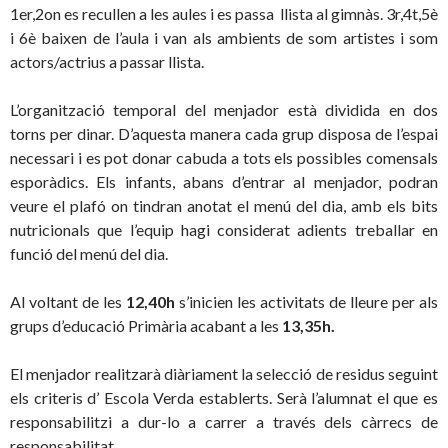
1er,2on es recullen a les aules i es passa llista al gimnàs. 3r,4t,5è
i 6è baixen de l’aula i van als ambients de som artistes i som
actors/actrius a passar llista.
L’organització temporal del menjador està dividida en dos
torns per dinar. D’aquesta manera cada grup disposa de l’espai
necessari i es pot donar cabuda a tots els possibles comensals
esporàdics. Els infants, abans d’entrar al menjador, podran
veure el plafó on tindran anotat el menú del dia, amb els bits
nutricionals que l’equip hagi considerat adients treballar en
funció del menú del dia.
Al voltant de les
12,40h
s’inicien les activitats de lleure per als
grups d’educació Primària acabant a les
13,35h.
El menjador realitzarà diàriament la selecció de residus seguint
els criteris d’ Escola Verda establerts. Serà l’alumnat el que es
responsabilitzi a dur-lo a carrer a través dels càrrecs de
responsabilitat.