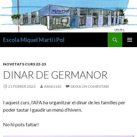
Cerca
Escola Miquel Martí i Pol
VÉS
MENÚ
AL
PRINCI
CONTINGUT
NOVETATS CURS 22-23
DINAR DE GERMANOR
21 FEBRER 2023
A8061142
DEIXA UN COMENTARI
I aquest curs, l’AFA ha organitzar el dinar de les famílies per
poder tastar i gaudir un menú d’hivern.
No hi pots faltar!