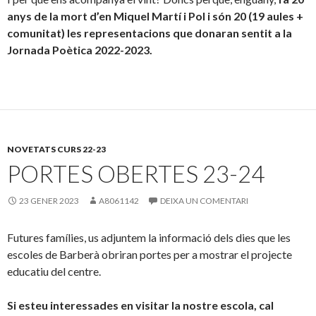
anys de la mort d’en Miquel Martí i Pol i són 20 (19 aules +
comunitat) les representacions que donaran sentit a la
Jornada Poètica 2022-2023.
NOVETATS CURS 22-23
PORTES OBERTES 23-24
23 GENER 2023
A8061142
DEIXA UN COMENTARI
Futures famílies, us adjuntem la informació dels dies que les
escoles de Barberà obriran portes per a mostrar el projecte
educatiu del centre.
Si esteu interessades en visitar la nostre escola, cal