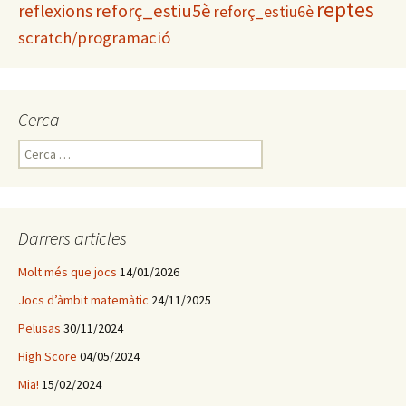
reptes
reflexions
reforç_estiu5è
reforç_estiu6è
scratch/programació
Cerca
C
e
r
c
a
Darrers articles
:
Molt més que jocs
14/01/2026
Jocs d’àmbit matemàtic
24/11/2025
Pelusas
30/11/2024
High Score
04/05/2024
Mia!
15/02/2024