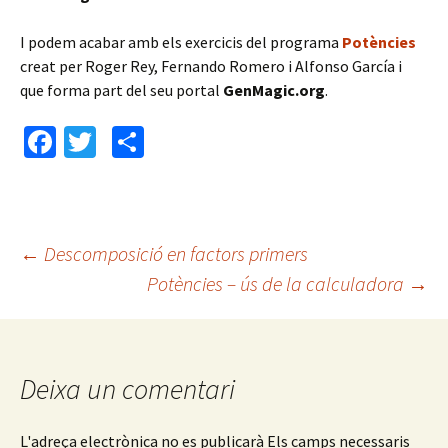
I podem acabar amb els exercicis del programa
Potències
creat per Roger Rey, Fernando Romero i Alfonso García i
que forma part del seu portal
GenMagic.org
.
Fa
T
C
ce
wi
o
b
tt
m
o
er
p
←
Descomposició en factors primers
o
ar
Potències – ús de la calculadora
→
Navegació
k
te
ix
pels
Deixa un comentari
articles
L'adreça electrònica no es publicarà
Els camps necessaris