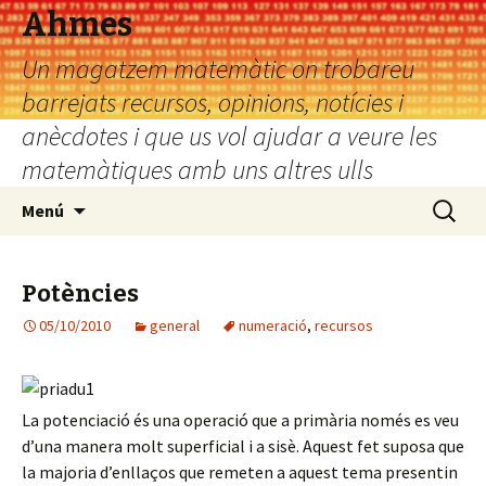
Ahmes
Un magatzem matemàtic on trobareu
barrejats recursos, opinions, notícies i
anècdotes i que us vol ajudar a veure les
matemàtiques amb uns altres ulls
Vés
Cerca:
Menú
al
contingut
Potències
05/10/2010
general
numeració
,
recursos
La potenciació és una operació que a primària només es veu
d’una manera molt superficial i a sisè. Aquest fet suposa que
la majoria d’enllaços que remeten a aquest tema presentin