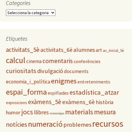
Categories
C
a
t
e
g
Etiquetes
o
activitats_5è
alumnes
activitats_6è
r
art
av_inicial_5è
i
calcul
comentaris
cinema
conferències
e
s
curiositats
divulgació
documents
enigmes
economia_i_política
entreteniments
espai_forma
estadística_atzar
espifiades
exàmens_5è
exàmens_6è
història
exposicions
materials
mesura
jocs
llibres
humor
matemàgia
recursos
numeració
notícies
problemes