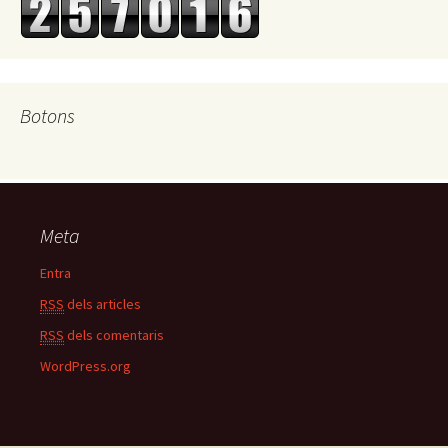
Botons
Meta
Entra
RSS
dels articles
RSS
dels comentaris
WordPress.org