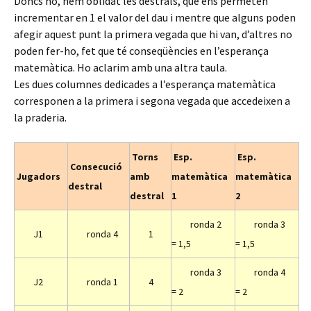
Doncs no, hem oblidat les destrals, que ens permeten
incrementar en 1 el valor del dau i mentre que alguns poden
afegir aquest punt la primera vegada que hi van, d’altres no
poden fer-ho, fet que té conseqüències en l’esperança
matemàtica. Ho aclarim amb una altra taula.
Les dues columnes dedicades a l’esperança matemàtica
corresponen a la primera i segona vegada que accedeixen a
la praderia.
Torns
Esp.
Esp.
Consecució
Jugadors
amb
matemàtica
matemàtica
destral
destral
1
2
ronda 2
ronda 3
J1
ronda 4
1
= 1,5
= 1,5
ronda 3
ronda 4
J2
ronda 1
4
= 2
= 2