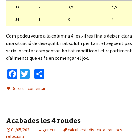
J3
2
3,5
5,5
J4
1
3
4
Com podeu veure a la columna 4 les xifres finals deixen clara
una situació de desequilibri absolut i per tant el següent pas
seria intentar compensar-ho tot modificant el repartiment
d’aliments que es fa en començar el joc.
Fa
T
C
ce
wi
o
Deixa un comentari
b
tt
m
o
er
p
o
ar
Acabades les 4 rondes
k
te
01/05/2021
general
ix
calcul
,
estadística_atzar
,
jocs
,
reflexions