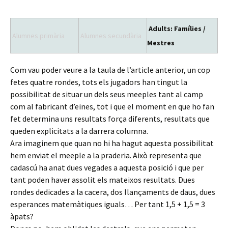
Adults: Famílies /
Alumnes primària
Alumnes secundària
Mestres
Com vau poder veure a la taula de l’article anterior, un cop
fetes quatre rondes, tots els jugadors han tingut la
possibilitat de situar un dels seus meeples tant al camp
com al fabricant d’eines, tot i que el moment en que ho fan
fet determina uns resultats força diferents, resultats que
queden explicitats a la darrera columna.
Ara imaginem que quan no hi ha hagut aquesta possibilitat
hem enviat el meeple a la praderia. Això representa que
cadascú ha anat dues vegades a aquesta posició i que per
tant poden haver assolit els mateixos resultats. Dues
rondes dedicades a la cacera, dos llançaments de daus, dues
esperances matemàtiques iguals… Per tant 1,5 + 1,5 = 3
àpats?