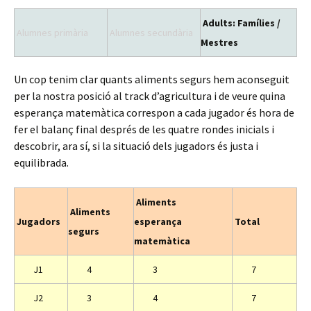
Adults: Famílies /
Alumnes primària
Alumnes secundària
Mestres
Un cop tenim clar quants aliments segurs hem aconseguit
per la nostra posició al track d’agricultura i de veure quina
esperança matemàtica correspon a cada jugador és hora de
fer el balanç final després de les quatre rondes inicials i
descobrir, ara sí, si la situació dels jugadors és justa i
equilibrada.
Aliments
Aliments
Jugadors
esperança
Total
segurs
matemàtica
J1
4
3
7
J2
3
4
7