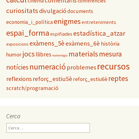
comentaris
cinema
conferències
e
s
curiositats
divulgació
documents
enigmes
economia_i_política
entreteniments
espai_forma
estadística_atzar
espifiades
exàmens_5è
exàmens_6è
història
exposicions
materials
mesura
jocs
llibres
humor
matemàgia
recursos
numeració
notícies
problemes
reptes
reflexions
reforç_estiu5è
reforç_estiu6è
scratch/programació
Cerca
C
e