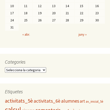
10
11
12
13
14
15
16
17
18
19
20
21
22
23
24
25
26
27
28
29
30
31
« abr.
juny »
Categories
C
a
t
e
g
Etiquetes
o
activitats_5è
alumnes
activitats_6è
r
art
av_inicial_5è
i
calcul