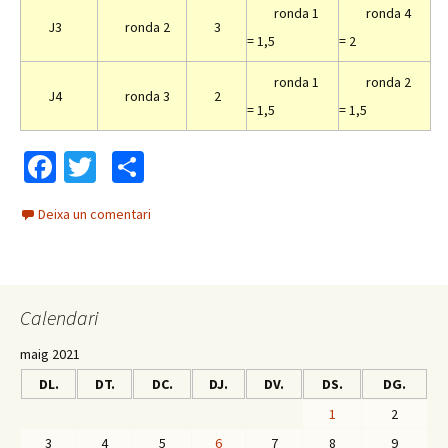
ronda 1
ronda 4
J3
ronda 2
3
= 1,5
= 2
ronda 1
ronda 2
J4
ronda 3
2
= 1,5
= 1,5
Fa
T
C
ce
wi
o
Deixa un comentari
b
tt
m
o
er
p
o
ar
Calendari
k
te
ix
maig 2021
DL.
DT.
DC.
DJ.
DV.
DS.
DG.
1
2
3
4
5
6
7
8
9