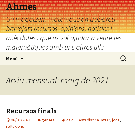
Ahmes
Un magatzem matemàtic on trobareu
barrejats recursos, opinions, notícies i
anècdotes i que us vol ajudar a veure les
matemàtiques amb uns altres ulls
Vés
Cerca:
Menú
al
contingut
Arxiu mensual: maig de 2021
Recursos finals
06/05/2021
general
calcul
,
estadística_atzar
,
jocs
,
reflexions