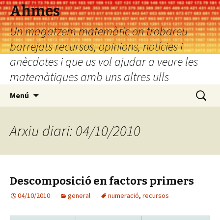
Ahmes
Un magatzem matemàtic on trobareu
barrejats recursos, opinions, notícies i
anècdotes i que us vol ajudar a veure les
matemàtiques amb uns altres ulls
Vés
Cerca:
Menú
al
contingut
Arxiu diari: 04/10/2010
Descomposició en factors primers
04/10/2010
general
numeració
,
recursos