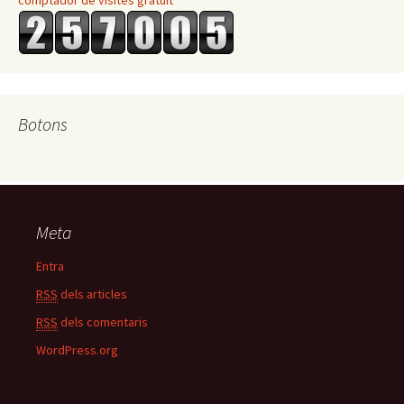
comptador de visites gratüit
Botons
Meta
Entra
RSS
dels articles
RSS
dels comentaris
WordPress.org