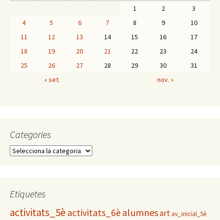
1
2
3
4
5
6
7
8
9
10
11
12
13
14
15
16
17
18
19
20
21
22
23
24
25
26
27
28
29
30
31
« set.
nov. »
Categories
C
a
t
e
g
Etiquetes
o
activitats_5è
alumnes
activitats_6è
r
art
av_inicial_5è