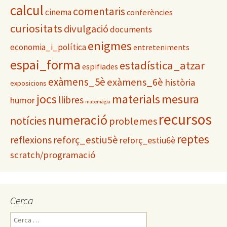
i
calcul
comentaris
cinema
conferències
e
s
curiositats
divulgació
documents
enigmes
economia_i_política
entreteniments
espai_forma
estadística_atzar
espifiades
exàmens_5è
exàmens_6è
història
exposicions
materials
mesura
jocs
llibres
humor
matemàgia
recursos
numeració
notícies
problemes
reptes
reflexions
reforç_estiu5è
reforç_estiu6è
scratch/programació
Cerca
C