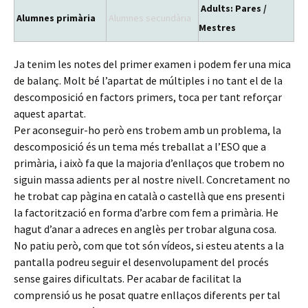
Adults: Pares /
Alumnes primària
Alumnes secundària
Mestres
Ja tenim les notes del primer examen i podem fer una mica
de balanç. Molt bé l’apartat de múltiples i no tant el de la
descomposició en factors primers, toca per tant reforçar
aquest apartat.
Per aconseguir-ho però ens trobem amb un problema, la
descomposició és un tema més treballat a l’ESO que a
primària, i això fa que la majoria d’enllaços que trobem no
siguin massa adients per al nostre nivell. Concretament no
he trobat cap pàgina en català o castellà que ens presenti
la factorització en forma d’arbre com fem a primària. He
hagut d’anar a adreces en anglès per trobar alguna cosa.
No patiu però, com que tot són vídeos, si esteu atents a la
pantalla podreu seguir el desenvolupament del procés
sense gaires dificultats. Per acabar de facilitat la
comprensió us he posat quatre enllaços diferents per tal