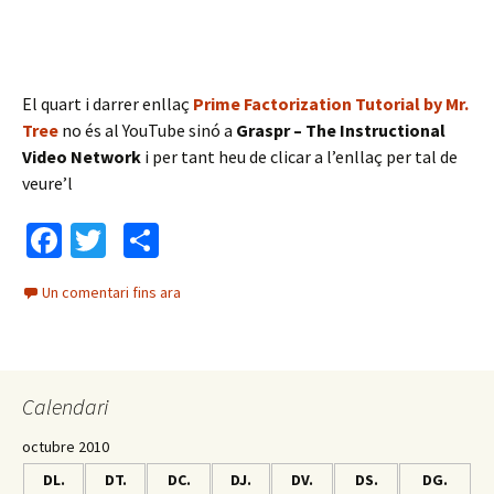
El quart i darrer enllaç
Prime Factorization Tutorial by Mr.
Tree
no és al YouTube sinó a
Graspr – The Instructional
Video Network
i per tant heu de clicar a l’enllaç per tal de
veure’l
Fa
T
C
ce
wi
o
Un comentari fins ara
b
tt
m
o
er
p
o
ar
Calendari
k
te
ix
octubre 2010
DL.
DT.
DC.
DJ.
DV.
DS.
DG.